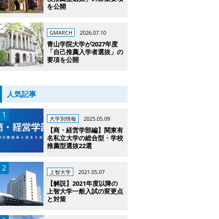
を公開
GMARCH
2026.07.10
青山学院大学が2027年度
「自己推薦入学者選抜」の
要項を公開
人気記事
大学別情報
2025.05.09
【商・経営学部編】関東有
名私立大学の総合型・学校
推薦型選抜22選
上智大学
2021.05.07
【解説】2021年度以降の
上智大学一般入試の変更点
と対策