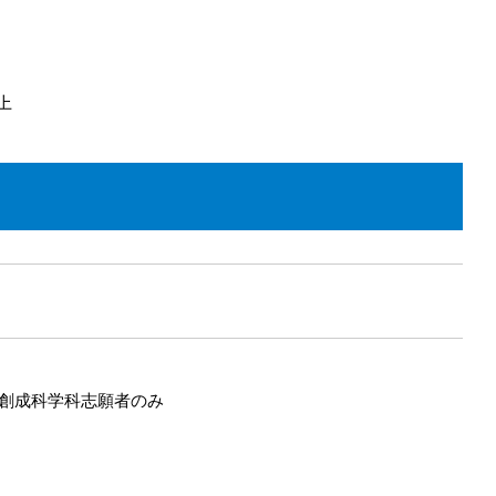
上
創成科学科志願者のみ