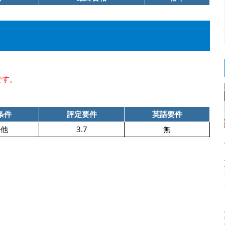
です。
条件
評定要件
英語要件
の他
3.7
無