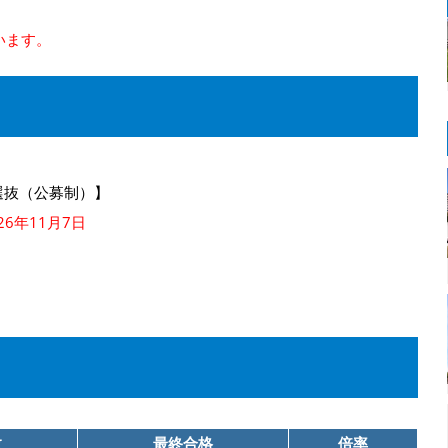
います。
選抜（公募制）】
6年11月7日
数
最終合格
倍率