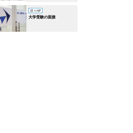
洋々HP
大学受験の面接