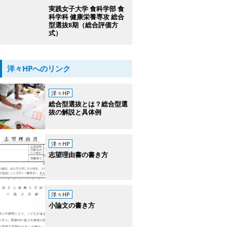
実践女子大学 食科学部 食
科学科 健康栄養専攻 総合
型選抜Ⅱ期（総合評価方
式）
洋々HPへのリンク
洋々HP
総合型選抜とは？総合型選
抜の解説と具体例
洋々HP
志望理由書の書き方
洋々HP
小論文の書き方