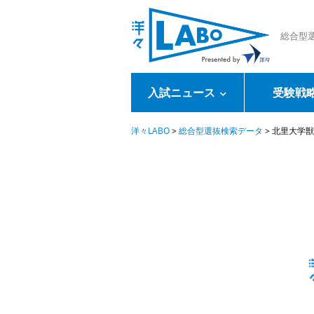
総合型
入試ニュース
受験戦
洋々LABO
>
総合型選抜検索データ
>
北里大学獣