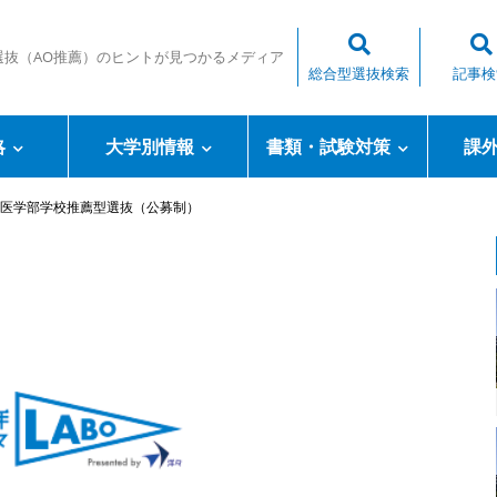
選抜（AO推薦）のヒントが見つかるメディア
総合型選抜検索
記事検
略
大学別情報
書類・試験対策
課
医学部学校推薦型選抜（公募制）