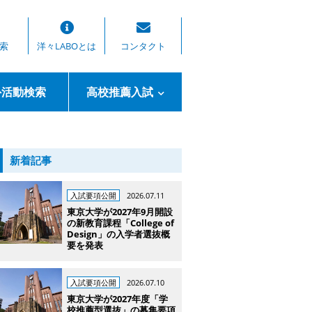
索
洋々LABOとは
コンタクト
外活動検索
高校推薦入試
新着記事
入試要項公開
2026.07.11
東京大学が2027年9月開設
の新教育課程「College of
Design」の入学者選抜概
要を発表
入試要項公開
2026.07.10
東京大学が2027年度「学
校推薦型選抜」の募集要項