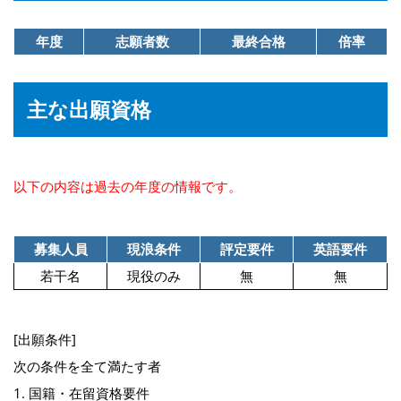
年度
志願者数
最終合格
倍率
主な出願資格
以下の内容は過去の年度の情報です。
募集人員
現浪条件
評定要件
英語要件
若干名
現役のみ
無
無
[出願条件]
次の条件を全て満たす者
1. 国籍・在留資格要件