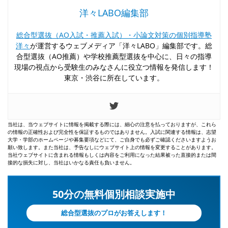
洋々LABO編集部
総合型選抜（AO入試・推薦入試）・小論文対策の個別指導塾
洋々
が運営するウェブメディア「洋々LABO」編集部です。総
合型選抜（AO推薦）や学校推薦型選抜を中心に、日々の指導
現場の視点から受験生のみなさんに役立つ情報を発信します！
東京・渋谷に所在しています。
当社は、当ウェブサイトに情報を掲載する際には、細心の注意を払っておりますが、これら
の情報の正確性および完全性を保証するものではありません。入試に関連する情報は、志望
大学・学部のホームページや募集要項などにて、ご自身でも必ずご確認くださいますようお
願い致します。また当社は、予告なしにウェブサイト上の情報を変更することがあります。
当社ウェブサイトに含まれる情報もしくは内容をご利用になった結果被った直接的または間
接的な損失に対し、当社はいかなる責任も負いません。
50分の無料個別相談実施中
総合型選抜のプロがお答えします！