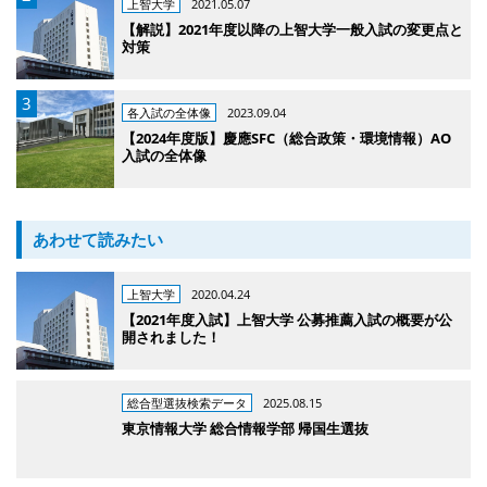
上智大学
2021.05.07
【解説】2021年度以降の上智大学一般入試の変更点と
対策
各入試の全体像
2023.09.04
【2024年度版】慶應SFC（総合政策・環境情報）AO
入試の全体像
あわせて読みたい
上智大学
2020.04.24
【2021年度入試】上智大学 公募推薦入試の概要が公
開されました！
総合型選抜検索データ
2025.08.15
東京情報大学 総合情報学部 帰国生選抜