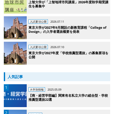
上智大学が「上智地球市民講座」2026年度秋学期受講
生を募集中
入試要項公開
2026.07.11
東京大学が2027年9月開設の新教育課程「College of
Design」の入学者選抜概要を発表
入試要項公開
2026.07.10
東京大学が2027年度「学校推薦型選抜」の募集要項を
公開
人気記事
大学別情報
2025.05.09
【商・経営学部編】関東有名私立大学の総合型・学校
推薦型選抜22選