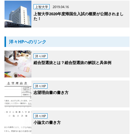
上智大学
2019.04.16
上智大学2020年度帰国生入試の概要が公開されまし
た！
洋々HPへのリンク
洋々HP
総合型選抜とは？総合型選抜の解説と具体例
洋々HP
志望理由書の書き方
洋々HP
小論文の書き方