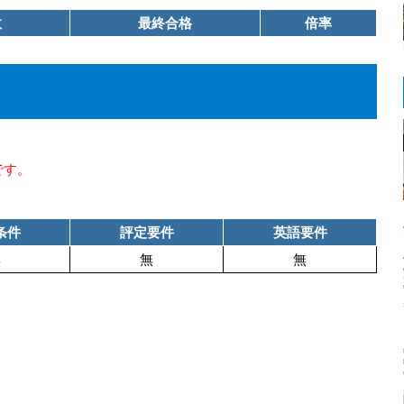
数
最終合格
倍率
です。
条件
評定要件
英語要件
無
無
無