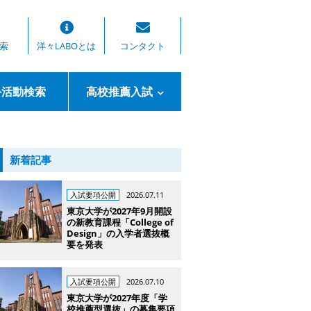
索
洋々LABOとは
コンタクト
外活動検索
高校推薦入試
新着記事
入試要項公開
2026.07.11
東京大学が2027年9月開設
の新教育課程「College of
Design」の入学者選抜概
要を発表
入試要項公開
2026.07.10
東京大学が2027年度「学
校推薦型選抜」の募集要項