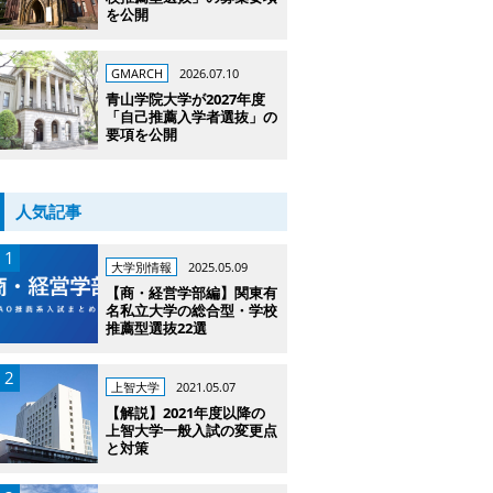
を公開
GMARCH
2026.07.10
青山学院大学が2027年度
「自己推薦入学者選抜」の
要項を公開
人気記事
大学別情報
2025.05.09
【商・経営学部編】関東有
名私立大学の総合型・学校
推薦型選抜22選
上智大学
2021.05.07
【解説】2021年度以降の
上智大学一般入試の変更点
と対策