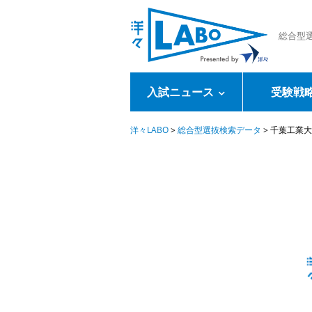
総合型
入試ニュース
受験戦
洋々LABO
>
総合型選抜検索データ
>
千葉工業大