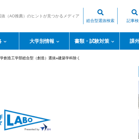
選抜（AO推薦）のヒントが見つかるメディア
総合型選抜検索
記事検
略
大学別情報
書類・試験対策
課
学創造工学部総合型（創造）選抜※建築学科除く