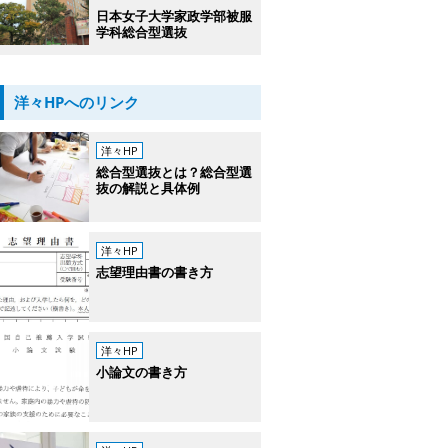
日本女子大学家政学部被服
学科総合型選抜
洋々HPへのリンク
洋々HP
総合型選抜とは？総合型選
抜の解説と具体例
洋々HP
志望理由書の書き方
洋々HP
小論文の書き方