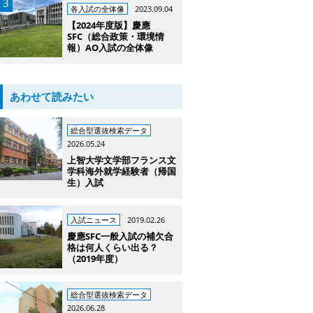
各入試の全体像
2023.09.04
【2024年度版】慶應
SFC（総合政策・環境情
報）AO入試の全体像
あわせて読みたい
総合型選抜検索データ
2026.05.24
上智大学文学部フランス文
学科海外就学経験者（帰国
生）入試
入試ニュース
2019.02.26
慶應SFC一般入試の補欠合
格は何人くらい出る？
（2019年度）
総合型選抜検索データ
2026.06.28