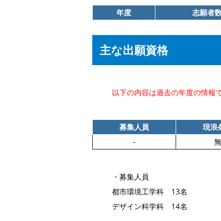
年度
志願者
主な出願資格
以下の内容は過去の年度の情報
募集人員
現浪
-
・募集人員
都市環境工学科 13名
デザイン科学科 14名