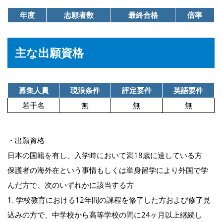
年度
志願者数
最終合格
倍率
主な出願資格
募集人員
現浪条件
評定要件
英語要件
若干名
無
無
無
・出願資格
日本の国籍を有し、入学時において満18歳に達している方
保護者の海外在という事情もしくは単身留学により外国で学
んだ方で、次のいずれかに該当する方
1. 学校教育における12年間の課程を修了した方および修了見
込みの方で、中学校から高等学校の間に24ヶ月以上継続し