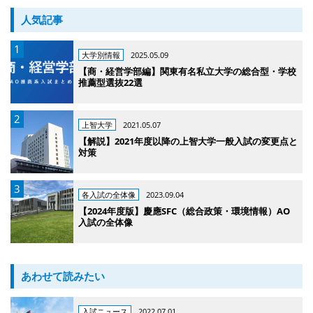
人気記事
大学別情報
2025.05.09
【商・経営学部編】関東有名私立大学の総合型・学校
推薦型選抜22選
上智大学
2021.05.07
【解説】2021年度以降の上智大学一般入試の変更点と
対策
各入試の全体像
2023.09.04
【2024年度版】慶應SFC（総合政策・環境情報）AO
入試の全体像
あわせて読みたい
入試ニュース
2022.07.01