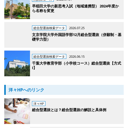
早稲田大学の新思考入試（地域連携型） 2024年度か
ら名称を変更
総合型選抜検索データ
2026.07.25
文京学院大学外国語学部12月総合型選抜（併願制・基
礎学力型）
総合型選抜検索データ
2026.06.15
千葉大学教育学部（小学校コース）総合型選抜【方式
Ⅰ】
洋々HPへのリンク
洋々HP
総合型選抜とは？総合型選抜の解説と具体例