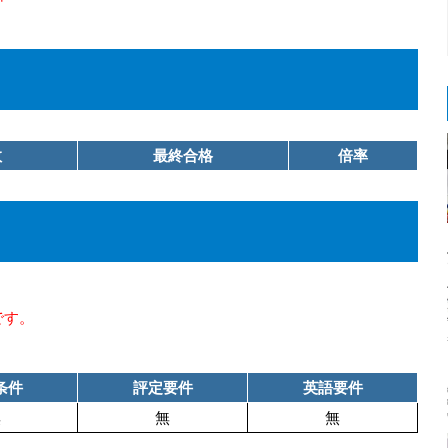
数
最終合格
倍率
です。
条件
評定要件
英語要件
無
無
無