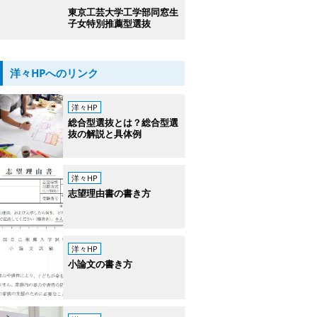
東京工芸大学工学部同窓生
子女特別推薦型選抜
洋々HPへのリンク
洋々HP
総合型選抜とは？総合型選
抜の解説と具体例
洋々HP
志望理由書の書き方
洋々HP
小論文の書き方