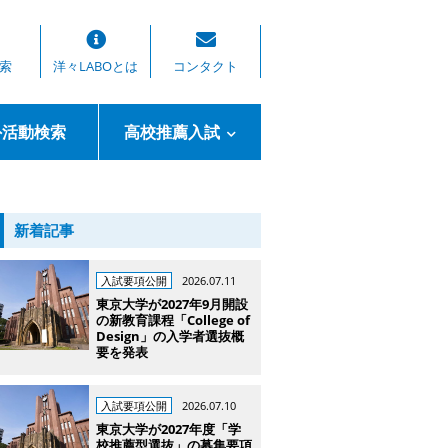
索
洋々LABOとは
コンタクト
外活動検索
高校推薦入試
新着記事
入試要項公開
2026.07.11
東京大学が2027年9月開設
の新教育課程「College of
Design」の入学者選抜概
要を発表
入試要項公開
2026.07.10
東京大学が2027年度「学
校推薦型選抜」の募集要項