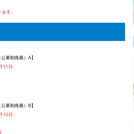
います。
（公募制推薦）A】
月11日
（公募制推薦）B】
月12日
日