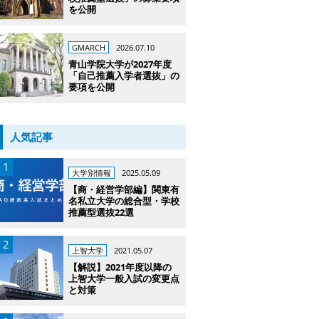
を公開
GMARCH
2026.07.10
青山学院大学が2027年度
「自己推薦入学者選抜」の
要項を公開
人気記事
大学別情報
2025.05.09
【商・経営学部編】関東有
名私立大学の総合型・学校
推薦型選抜22選
上智大学
2021.05.07
【解説】2021年度以降の
上智大学一般入試の変更点
と対策