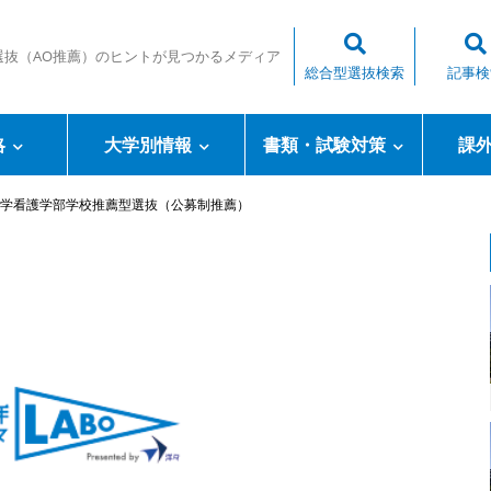
選抜（AO推薦）のヒントが見つかるメディア
総合型選抜検索
記事検
略
大学別情報
書類・試験対策
課
学看護学部学校推薦型選抜（公募制推薦）