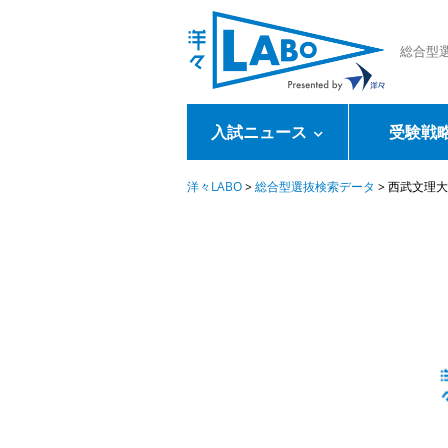
総合型
入試ニュース
受験戦
洋々LABO
>
総合型選抜検索データ
>
西武文理大