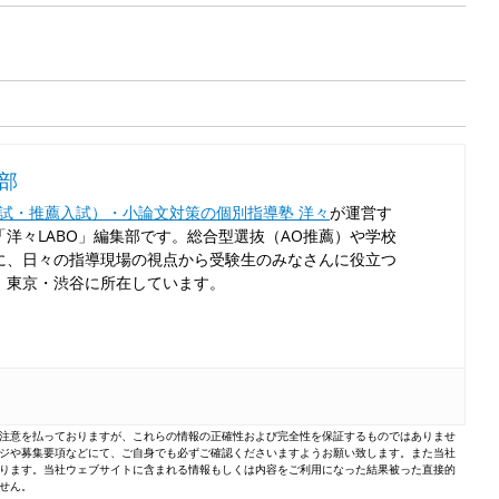
集部
入試・推薦入試）・小論文対策の個別指導塾 洋々
が運営す
洋々LABO」編集部です。総合型選抜（AO推薦）や学校
に、日々の指導現場の視点から受験生のみなさんに役立つ
！東京・渋谷に所在しています。
注意を払っておりますが、これらの情報の正確性および完全性を保証するものではありませ
ジや募集要項などにて、ご自身でも必ずご確認くださいますようお願い致します。また当社
ります。当社ウェブサイトに含まれる情報もしくは内容をご利用になった結果被った直接的
せん。