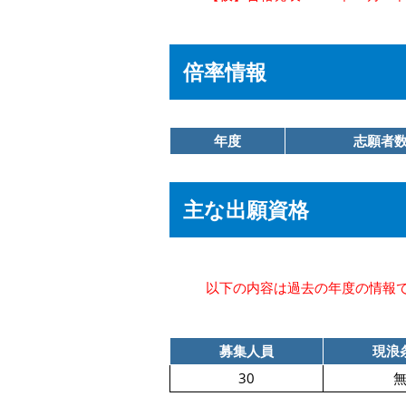
倍率情報
年度
志願者
主な出願資格
以下の内容は過去の年度の情報
募集人員
現浪
30