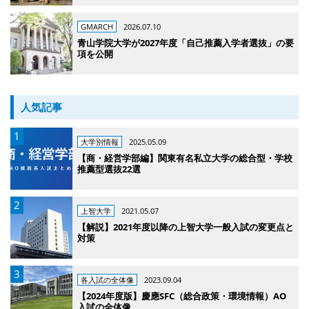
GMARCH
2026.07.10
青山学院大学が2027年度「自己推薦入学者選抜」の要
項を公開
人気記事
大学別情報
2025.05.09
【商・経営学部編】関東有名私立大学の総合型・学校
推薦型選抜22選
上智大学
2021.05.07
【解説】2021年度以降の上智大学一般入試の変更点と
対策
各入試の全体像
2023.09.04
【2024年度版】慶應SFC（総合政策・環境情報）AO
入試の全体像