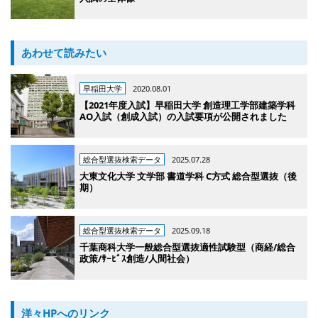
あわせて読みたい
早稲田大学
2020.08.01
【2021年度入試】早稲田大学 創造理工学部建築学科
AO入試（創成入試）の入試要項が公開されました
総合型選抜検索データ
2025.07.28
大東文化大学 文学部 書道学科 C方式 総合型選抜（後
期）
総合型選抜検索データ
2025.09.18
千葉商科大学一般総合型選抜適性試験型（商経/総合
政策/ｻｰﾋﾞｽ創造/人間社会）
洋々HPへのリンク