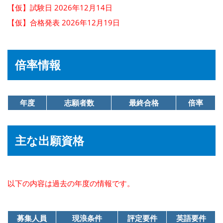
【仮】試験日 2026年12月14日
【仮】合格発表 2026年12月19日
倍率情報
年度
志願者数
最終合格
倍率
主な出願資格
以下の内容は過去の年度の情報です。
募集人員
現浪条件
評定要件
英語要件