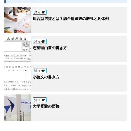
洋々HP
総合型選抜とは？総合型選抜の解説と具体例
洋々HP
志望理由書の書き方
洋々HP
小論文の書き方
洋々HP
大学受験の面接