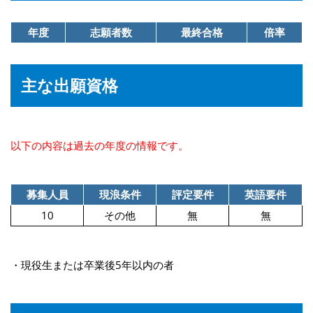
年度
志願者数
最終合格
倍率
主な出願資格
以下の内容は過去の年度の情報です。
募集人員
現浪条件
評定要件
英語要件
10
その他
無
無
・現役生または卒業後5年以内の者