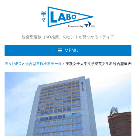
総合型選抜（AO推薦）のヒントが見つかるメディア
MENU
洋々LABO
>
総合型選抜検索データ
>
実践女子大学文学部英文学科総合型選抜Ⅰ