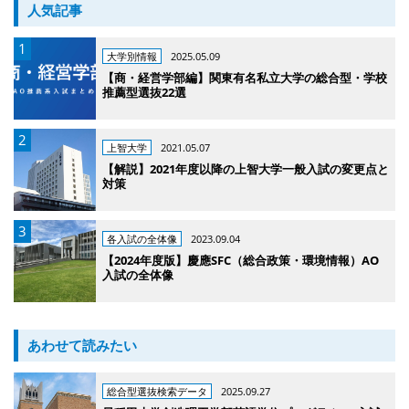
人気記事
大学別情報
2025.05.09
【商・経営学部編】関東有名私立大学の総合型・学校
推薦型選抜22選
上智大学
2021.05.07
【解説】2021年度以降の上智大学一般入試の変更点と
対策
各入試の全体像
2023.09.04
【2024年度版】慶應SFC（総合政策・環境情報）AO
入試の全体像
あわせて読みたい
総合型選抜検索データ
2025.09.27