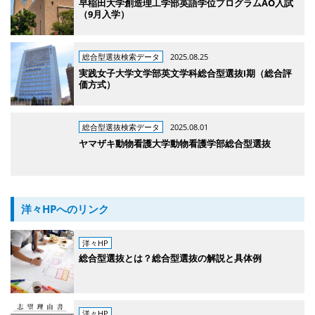
早稲田大学創造理工学部英語学位プログラムAO入試
（9月入学）
総合型選抜検索データ
2025.08.25
実践女子大学文学部英文学科総合型選抜Ⅰ期（総合評
価方式）
総合型選抜検索データ
2025.08.01
ヤマザキ動物看護大学動物看護学部総合型選抜
洋々HPへのリンク
洋々HP
総合型選抜とは？総合型選抜の解説と具体例
洋々HP