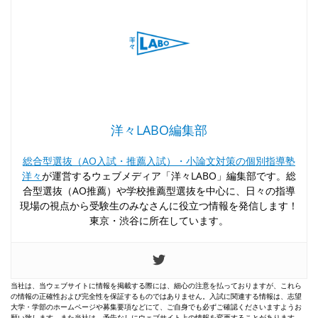
洋々LABO編集部
総合型選抜（AO入試・推薦入試）・小論文対策の個別指導塾
洋々
が運営するウェブメディア「洋々LABO」編集部です。総
合型選抜（AO推薦）や学校推薦型選抜を中心に、日々の指導
現場の視点から受験生のみなさんに役立つ情報を発信します！
東京・渋谷に所在しています。
当社は、当ウェブサイトに情報を掲載する際には、細心の注意を払っておりますが、これら
の情報の正確性および完全性を保証するものではありません。入試に関連する情報は、志望
大学・学部のホームページや募集要項などにて、ご自身でも必ずご確認くださいますようお
願い致します。また当社は、予告なしにウェブサイト上の情報を変更することがあります。