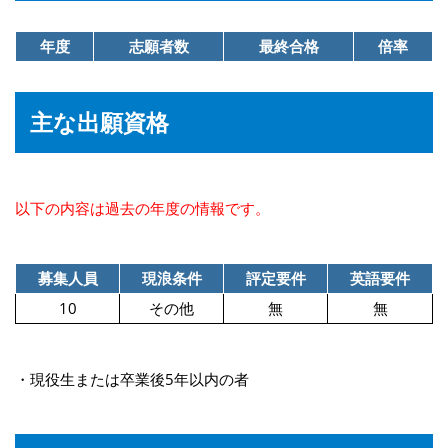
年度
志願者数
最終合格
倍率
主な出願資格
以下の内容は過去の年度の情報です。
募集人員
現浪条件
評定要件
英語要件
10
その他
無
無
・現役生または卒業後5年以内の者