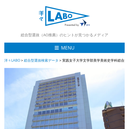
総合型選抜（AO推薦）のヒントが見つかるメディア
MENU
洋々LABO
>
総合型選抜検索データ
>
実践女子大学文学部美学美術史学科総合型