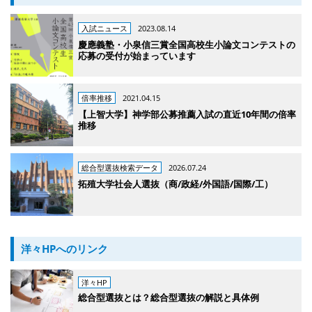
入試ニュース
2023.08.14
慶應義塾・小泉信三賞全国高校生小論文コンテストの
応募の受付が始まっています
倍率推移
2021.04.15
【上智大学】神学部公募推薦入試の直近10年間の倍率
推移
総合型選抜検索データ
2026.07.24
拓殖大学社会人選抜（商/政経/外国語/国際/工）
洋々HPへのリンク
洋々HP
総合型選抜とは？総合型選抜の解説と具体例