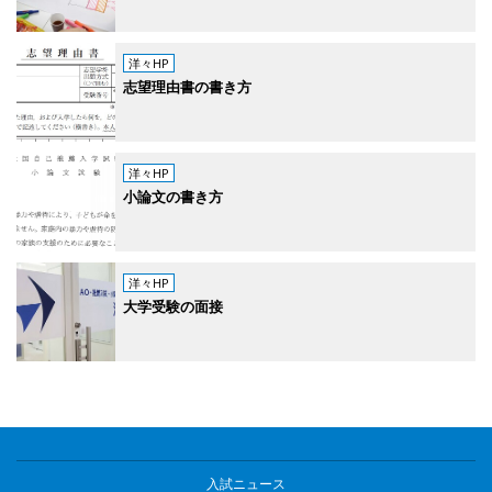
洋々HP
志望理由書の書き方
洋々HP
小論文の書き方
洋々HP
大学受験の面接
入試ニュース