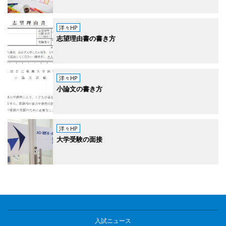
洋々HP
志望理由書の書き方
洋々HP
小論文の書き方
洋々HP
大学受験の面接
入試ニュース