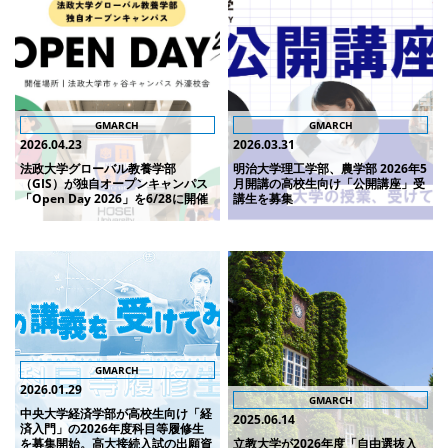
GMARCH
GMARCH
2026.04.23
2026.03.31
法政大学グローバル教養学部
明治大学理工学部、農学部 2026年5
（GIS）が独自オープンキャンパス
月開講の高校生向け「公開講座」受
「Open Day 2026」を6/28に開催
講生を募集
GMARCH
2026.01.29
GMARCH
中央大学経済学部が高校生向け「経
2025.06.14
済入門」の2026年度科目等履修生
を募集開始。高大接続入試の出願資
立教大学が2026年度「自由選抜入