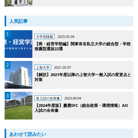
人気記事
大学別情報
2025.05.09
【商・経営学部編】関東有名私立大学の総合型・学校
推薦型選抜22選
上智大学
2021.05.07
【解説】2021年度以降の上智大学一般入試の変更点と
対策
各入試の全体像
2023.09.04
【2024年度版】慶應SFC（総合政策・環境情報）AO
入試の全体像
あわせて読みたい