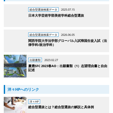
総合型選抜検索データ
2025.07.15
日本大学芸術学部美術学科総合型選抜
総合型選抜検索データ
2026.06.05
関西学院大学法学部グローバル入試帰国生徒入試（法
律学科/政治学科）
出願書類
2023.02.27
慶應SFC 2023春AO：出願書類（1）志望理由書と自由
記述
洋々HPへのリンク
洋々HP
総合型選抜とは？総合型選抜の解説と具体例