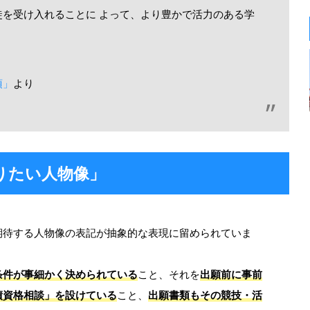
を受け入れることに よって、より豊かで活力のある学
項」
より
りたい人物像」
期待する人物像の表記が抽象的な表現に留められていま
条件が事細かく決められている
こと、それを
出願前に事前
績資格相談」を設けている
こと、
出願書類もその競技・活