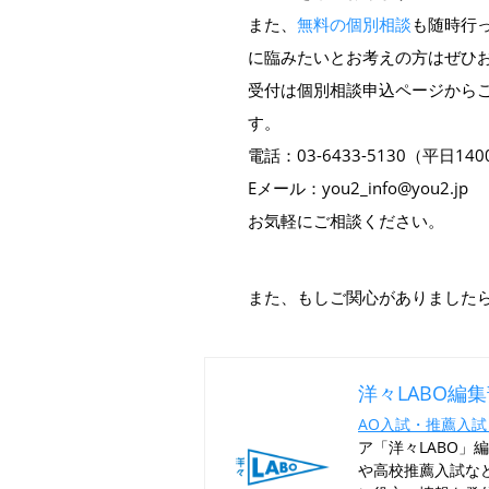
また、
無料の個別相談
も随時行
に臨みたいとお考えの方はぜひ
受付は個別相談申込ページから
す。
電話：03-6433-5130（平日14
Eメール：you2_info@you2.jp
お気軽にご相談ください。
また、もしご関心がありました
洋々LABO編
AO入試・推薦入試
ア「洋々LABO」
や高校推薦入試な