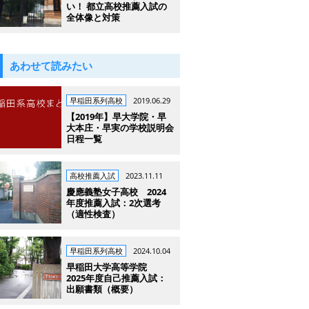
い！ 都立高校推薦入試の
全体像と対策
あわせて読みたい
早稲田系列高校
2019.06.29
【2019年】早大学院・早
大本庄・早実の学校説明会
日程一覧
高校推薦入試
2023.11.11
慶應義塾女子高校 2024
年度推薦入試：2次選考
（適性検査）
早稲田系列高校
2024.10.04
早稲田大学高等学院
2025年度自己推薦入試：
出願書類（概要）