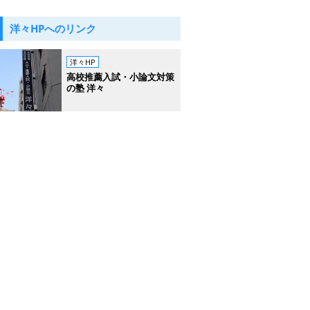
洋々HPへのリンク
洋々HP
高校推薦入試・小論文対策
の塾 洋々