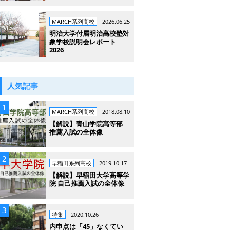
MARCH系列高校
2026.06.25
明治大学付属明治高校塾対
象学校説明会レポート
2026
人気記事
MARCH系列高校
2018.08.10
【解説】青山学院高等部
推薦入試の全体像
早稲田系列高校
2019.10.17
【解説】早稲田大学高等学
院 自己推薦入試の全体像
特集
2020.10.26
内申点は「45」なくてい