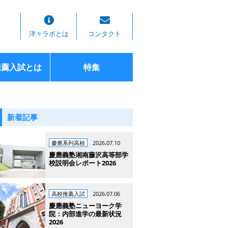
洋々ラボとは
コンタクト
推薦入試とは
特集
新着記事
慶應系列高校
2026.07.10
慶應義塾湘南藤沢高等部学
校説明会レポート2026
高校推薦入試
2026.07.06
慶應義塾ニューヨーク学
院：内部進学の最新状況
2026