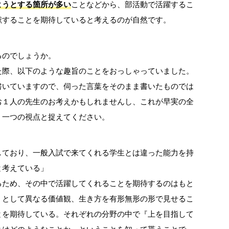
ようとする箇所が多い
ことなどから、部活動で活躍するこ
献することを期待していると考えるのが自然です。
るのでしょうか。
た際、以下のような趣旨のことをおっしゃっていました。
書いていますので、伺った言葉をそのまま書いたものでは
お１人の先生のお考えかもしれませんし、これが早実の全
。一つの視点と捉えてください。
しており、一般入試で来てくれる学生とは違った能力を持
と考えている」
るため、その中で活躍してくれることを期待するのはもと
』として異なる価値観、生き方を有形無形の形で見せるこ
とを期待している。それぞれの分野の中で『上を目指して
とはどのようなことか』ということを知って貰うことで、