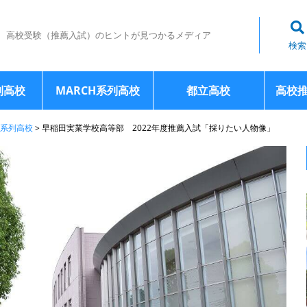
高校受験（推薦入試）のヒントが見つかるメディア
検索
列高校
MARCH系列高校
都立高校
高校
系列高校
>
早稲田実業学校高等部 2022年度推薦入試「採りたい人物像」