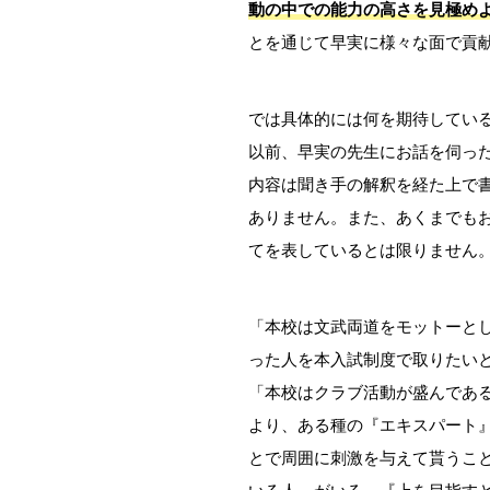
動の中での能力の高さを見極め
とを通じて早実に様々な面で貢
では具体的には何を期待してい
以前、早実の先生にお話を伺っ
内容は聞き手の解釈を経た上で
ありません。また、あくまでも
てを表しているとは限りません
「本校は文武両道をモットーと
った人を本入試制度で取りたい
「本校はクラブ活動が盛んであ
より、ある種の『エキスパート
とで周囲に刺激を与えて貰うこ
いる人』がいる、『上を目指す