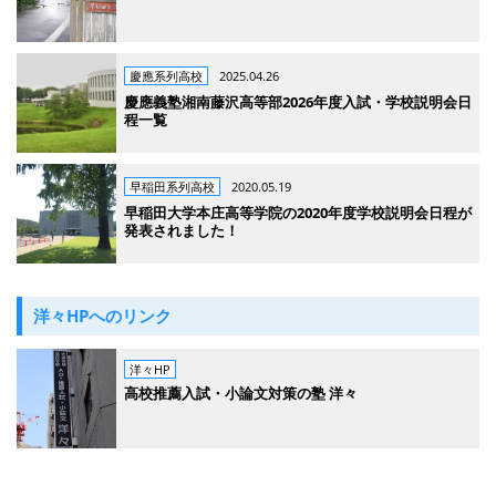
慶應系列高校
2025.04.26
慶應義塾湘南藤沢高等部2026年度入試・学校説明会日
程一覧
早稲田系列高校
2020.05.19
早稲田大学本庄高等学院の2020年度学校説明会日程が
発表されました！
洋々HPへのリンク
洋々HP
高校推薦入試・小論文対策の塾 洋々