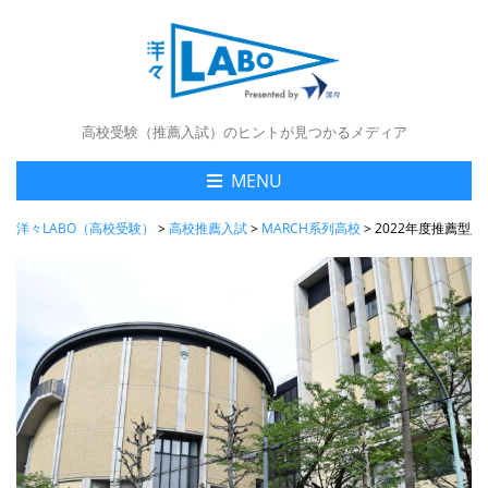
高校受験（推薦入試）のヒントが見つかるメディア
MENU
洋々LABO（高校受験）
>
高校推薦入試
>
MARCH系列高校
>
2022年度推薦型