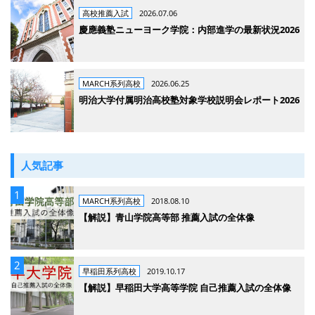
高校推薦入試
2026.07.06
慶應義塾ニューヨーク学院：内部進学の最新状況2026
MARCH系列高校
2026.06.25
明治大学付属明治高校塾対象学校説明会レポート2026
人気記事
MARCH系列高校
2018.08.10
【解説】青山学院高等部 推薦入試の全体像
早稲田系列高校
2019.10.17
【解説】早稲田大学高等学院 自己推薦入試の全体像