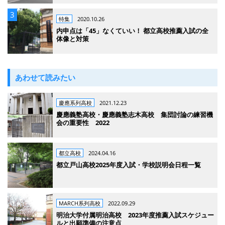
特集
2020.10.26
内申点は「45」なくていい！ 都立高校推薦入試の全
体像と対策
あわせて読みたい
慶應系列高校
2021.12.23
慶應義塾高校・慶應義塾志木高校 集団討論の練習機
会の重要性 2022
都立高校
2024.04.16
都立戸山高校2025年度入試・学校説明会日程一覧
MARCH系列高校
2022.09.29
明治大学付属明治高校 2023年度推薦入試スケジュー
ルと出願準備の注意点