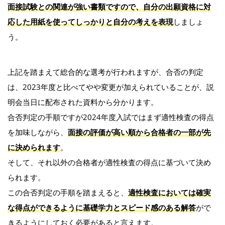
面接試験との関連が強い書類ですので、自分の出願資格に対
応した用紙を使ってしっかりと自分の考えを表現
しましょ
う。
上記を踏まえて総合的な選考が行われますが、合否の判定
は、2023年度と比べてやや変更が加えられていることが、説
明会当日に配布された資料から分かります。
合否判定の手順ですが2024年度入試ではまず適性検査の得点
を加味しながら、
面接の評価が高い順から合格者の一部が先
に決められます
。
そして、それ以外の合格者が適性検査の得点に基づいて決め
られます。
この合否判定の手順を踏まえると、
適性検査においては確実
な得点ができるように基礎学力とスピード感のある解答
がで
きるようにしておく必要があると言えます。