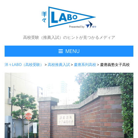
高校受験（推薦入試）のヒントが見つかるメディア
MENU
洋々LABO（高校受験）
>
高校推薦入試
>
慶應系列高校
>
慶應義塾女子高校 2