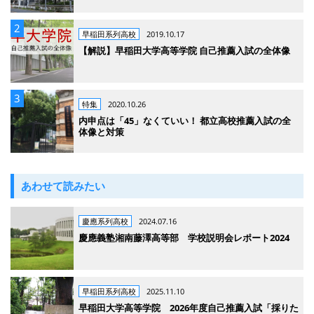
早稲田系列高校
2019.10.17
【解説】早稲田大学高等学院 自己推薦入試の全体像
特集
2020.10.26
内申点は「45」なくていい！ 都立高校推薦入試の全
体像と対策
あわせて読みたい
慶應系列高校
2024.07.16
慶應義塾湘南藤澤高等部 学校説明会レポート2024
早稲田系列高校
2025.11.10
早稲田大学高等学院 2026年度自己推薦入試「採りた