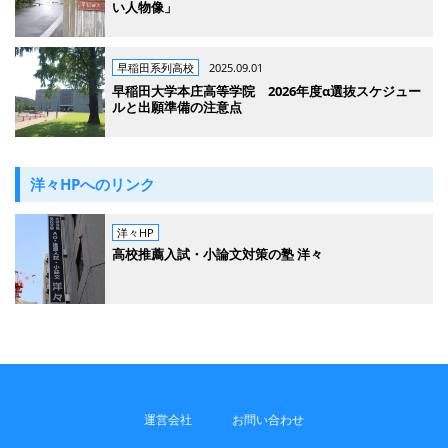
い人物像」
早稲田系列高校
2025.09.01
早稲田大学本庄高等学院 2026年度α選抜スケジュー
ルと出願準備の注意点
洋々HPへのリンク
洋々HP
高校推薦入試・小論文対策の塾 洋々
運営会社
お問い合わせ