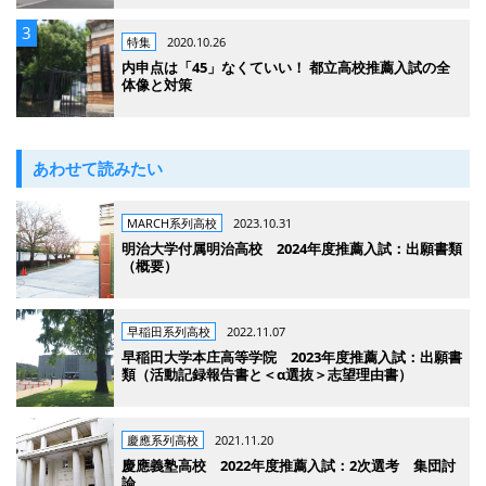
特集
2020.10.26
内申点は「45」なくていい！ 都立高校推薦入試の全
体像と対策
あわせて読みたい
MARCH系列高校
2023.10.31
明治大学付属明治高校 2024年度推薦入試：出願書類
（概要）
早稲田系列高校
2022.11.07
早稲田大学本庄高等学院 2023年度推薦入試：出願書
類（活動記録報告書と＜α選抜＞志望理由書）
慶應系列高校
2021.11.20
慶應義塾高校 2022年度推薦入試：2次選考 集団討
論