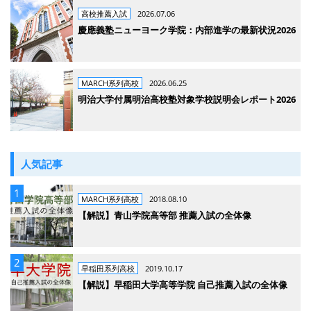
高校推薦入試
2026.07.06
慶應義塾ニューヨーク学院：内部進学の最新状況2026
MARCH系列高校
2026.06.25
明治大学付属明治高校塾対象学校説明会レポート2026
人気記事
MARCH系列高校
2018.08.10
【解説】青山学院高等部 推薦入試の全体像
早稲田系列高校
2019.10.17
【解説】早稲田大学高等学院 自己推薦入試の全体像