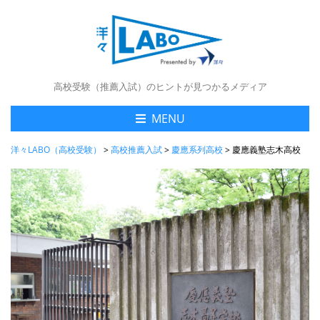
高校受験（推薦入試）のヒントが見つかるメディア
MENU
洋々LABO（高校受験）
>
高校推薦入試
>
慶應系列高校
>
慶應義塾志木高校 2