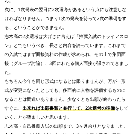
ん。
次に、1次発表の翌日に2次選考があるという点にも注意しな
ければなりません。つまり1次の発表を待って2次の準備をす
る、ということができません。
志木高の2次選考は大げさに言えば「推薦入試のトライアスロ
ン」とでもいうべき、長さと内容を誇っています。これまで
の入試ではまず面接資料の作成が求められ、その上で集団面
接（グループ討論）、3回にわたる個人面接が課されてきまし
た。
もちろん今年も同じ形式になるとは限りませんが、万が一形
式が変更になったとしても、多面的に人物を評価するものに
なることは間違いありません。少なくとも出願が終わったら
すぐに、
出来れば出願書類と並行して、2次選考の準備
をして
いくことが望ましいと思います。
志木高・自己推薦入試の出願まで、3ヶ月余りとなりました。