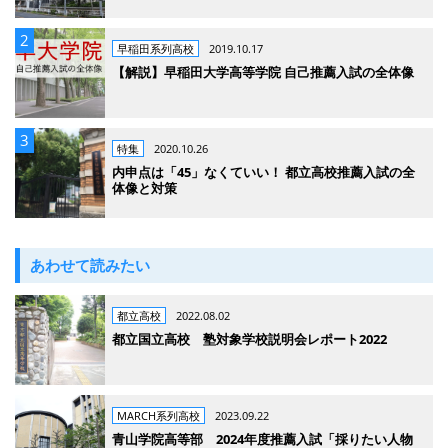
早稲田系列高校
2019.10.17
【解説】早稲田大学高等学院 自己推薦入試の全体像
特集
2020.10.26
内申点は「45」なくていい！ 都立高校推薦入試の全
体像と対策
あわせて読みたい
都立高校
2022.08.02
都立国立高校 塾対象学校説明会レポート2022
MARCH系列高校
2023.09.22
青山学院高等部 2024年度推薦入試「採りたい人物