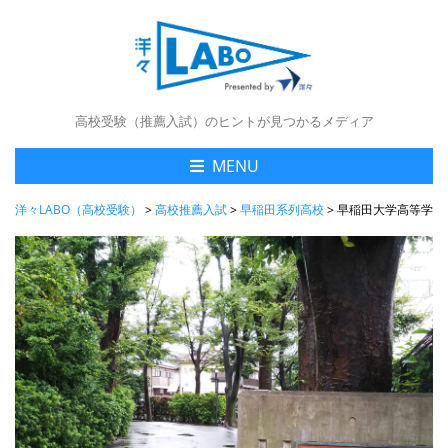
高校受験（推薦入試）のヒントが見つかるメディア
MENU
洋々LABO（高校受験）
>
高校推薦入試
>
早稲田系列高校
>
早稲田大学高等学院