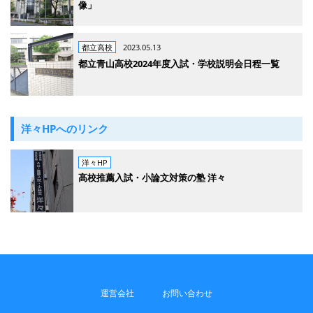
像」
都立高校
2023.05.13
都立青山高校2024年度入試・学校説明会日程一覧
洋々HPへのリンク
洋々HP
高校推薦入試・小論文対策の塾 洋々
運営会社
お問い合わせ