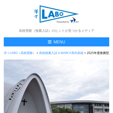
高校受験（推薦入試）のヒントが見つかるメディア
MENU
洋々LABO（高校受験）
>
高校推薦入試
>
MARCH系列高校
>
2025年度推薦型