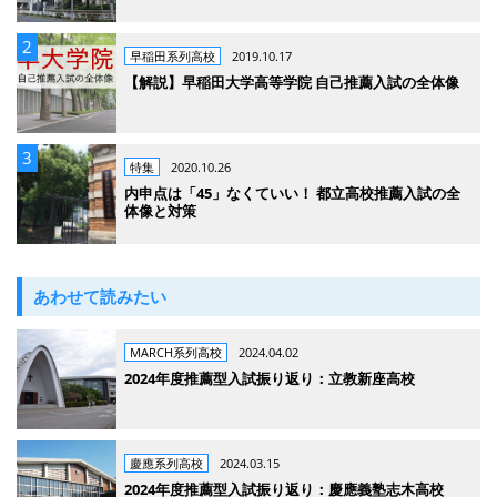
早稲田系列高校
2019.10.17
【解説】早稲田大学高等学院 自己推薦入試の全体像
特集
2020.10.26
内申点は「45」なくていい！ 都立高校推薦入試の全
体像と対策
あわせて読みたい
MARCH系列高校
2024.04.02
2024年度推薦型入試振り返り：立教新座高校
慶應系列高校
2024.03.15
2024年度推薦型入試振り返り：慶應義塾志木高校