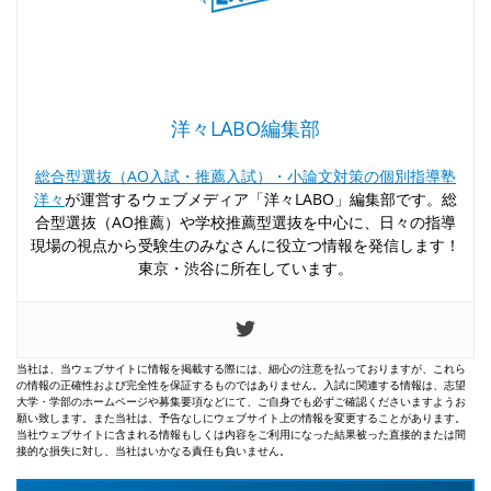
洋々LABO編集部
総合型選抜（AO入試・推薦入試）・小論文対策の個別指導塾
洋々
が運営するウェブメディア「洋々LABO」編集部です。総
合型選抜（AO推薦）や学校推薦型選抜を中心に、日々の指導
現場の視点から受験生のみなさんに役立つ情報を発信します！
東京・渋谷に所在しています。
当社は、当ウェブサイトに情報を掲載する際には、細心の注意を払っておりますが、これら
の情報の正確性および完全性を保証するものではありません。入試に関連する情報は、志望
大学・学部のホームページや募集要項などにて、ご自身でも必ずご確認くださいますようお
願い致します。また当社は、予告なしにウェブサイト上の情報を変更することがあります。
当社ウェブサイトに含まれる情報もしくは内容をご利用になった結果被った直接的または間
接的な損失に対し、当社はいかなる責任も負いません。