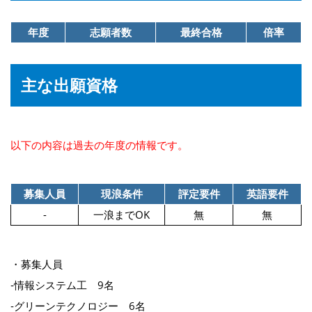
年度
志願者数
最終合格
倍率
主な出願資格
以下の内容は過去の年度の情報です。
募集人員
現浪条件
評定要件
英語要件
-
一浪までOK
無
無
・募集人員
‐情報システム工 9名
‐グリーンテクノロジー 6名