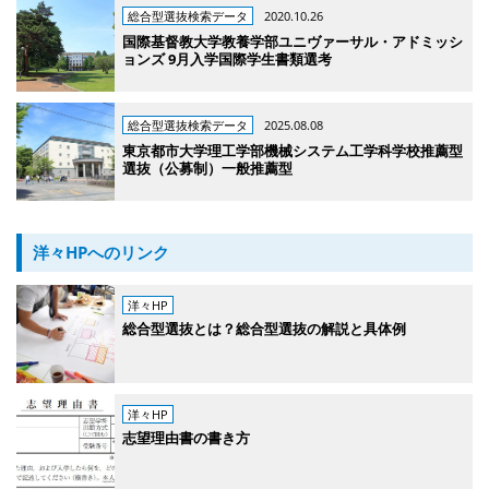
総合型選抜検索データ
2020.10.26
国際基督教大学教養学部ユニヴァーサル・アドミッシ
ョンズ 9月入学国際学生書類選考
総合型選抜検索データ
2025.08.08
東京都市大学理工学部機械システム工学科学校推薦型
選抜（公募制）一般推薦型
洋々HPへのリンク
洋々HP
総合型選抜とは？総合型選抜の解説と具体例
洋々HP
志望理由書の書き方