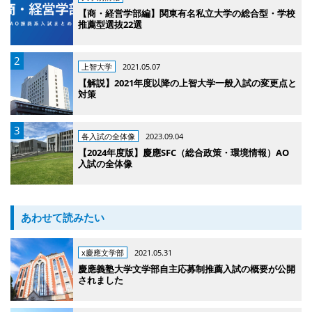
【商・経営学部編】関東有名私立大学の総合型・学校
推薦型選抜22選
上智大学
2021.05.07
【解説】2021年度以降の上智大学一般入試の変更点と
対策
各入試の全体像
2023.09.04
【2024年度版】慶應SFC（総合政策・環境情報）AO
入試の全体像
あわせて読みたい
x慶應文学部
2021.05.31
慶應義塾大学文学部自主応募制推薦入試の概要が公開
されました