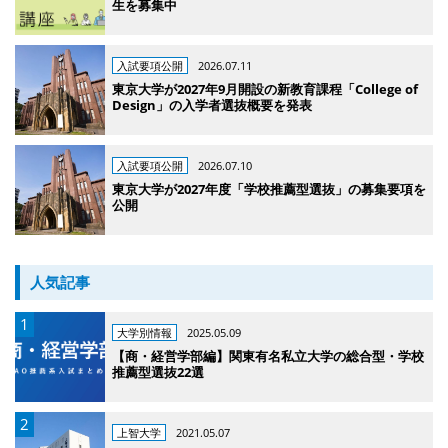
生を募集中
入試要項公開
2026.07.11
東京大学が2027年9月開設の新教育課程「College of
Design」の入学者選抜概要を発表
入試要項公開
2026.07.10
東京大学が2027年度「学校推薦型選抜」の募集要項を
公開
人気記事
大学別情報
2025.05.09
【商・経営学部編】関東有名私立大学の総合型・学校
推薦型選抜22選
上智大学
2021.05.07