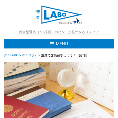
総合型選抜（AO推薦）のヒントが見つかるメディア
MENU
洋々LABO
>
洋々コラム
>
慶應で交換留学しよう！［第1回］