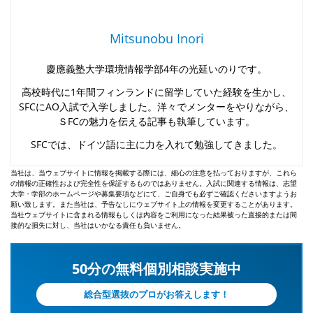
Mitsunobu Inori
慶應義塾大学環境情報学部4年の光延いのりです。
高校時代に1年間フィンランドに留学していた経験を生かし、
SFCにAO入試で入学しました。洋々でメンターをやりながら、
ＳFCの魅力を伝える記事も執筆しています。
SFCでは、ドイツ語に主に力を入れて勉強してきました。
当社は、当ウェブサイトに情報を掲載する際には、細心の注意を払っておりますが、これら
の情報の正確性および完全性を保証するものではありません。入試に関連する情報は、志望
大学・学部のホームページや募集要項などにて、ご自身でも必ずご確認くださいますようお
願い致します。また当社は、予告なしにウェブサイト上の情報を変更することがあります。
当社ウェブサイトに含まれる情報もしくは内容をご利用になった結果被った直接的または間
接的な損失に対し、当社はいかなる責任も負いません。
50分の無料個別相談実施中
総合型選抜のプロがお答えします！