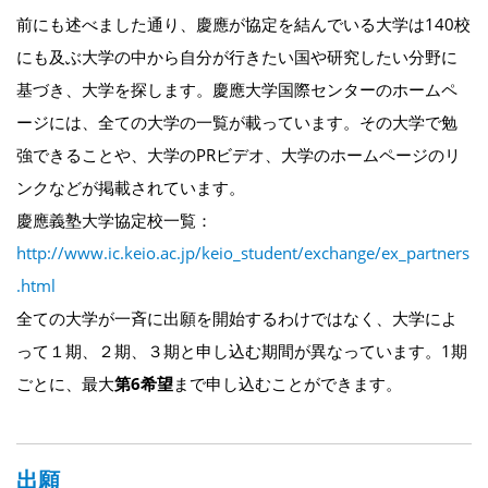
前にも述べました通り、慶應が協定を結んでいる大学は140校
にも及ぶ大学の中から自分が行きたい国や研究したい分野に
基づき、大学を探します。慶應大学国際センターのホームペ
ージには、全ての大学の一覧が載っています。その大学で勉
強できることや、大学のPRビデオ、大学のホームページのリ
ンクなどが掲載されています。
慶應義塾大学協定校一覧：
http://www.ic.keio.ac.jp/keio_student/exchange/ex_partners
.html
全ての大学が一斉に出願を開始するわけではなく、大学によ
って１期、２期、３期と
申し込む期間が異なっています
。1期
ごとに、最大
第6希望
まで申し込むことができます。
出願