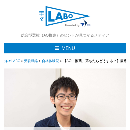
総合型選抜（AO推薦）のヒントが見つかるメディア
MENU
洋々LABO
>
受験戦略
>
合格体験記
>
【AO・推薦、落ちたらどうする？】慶應S