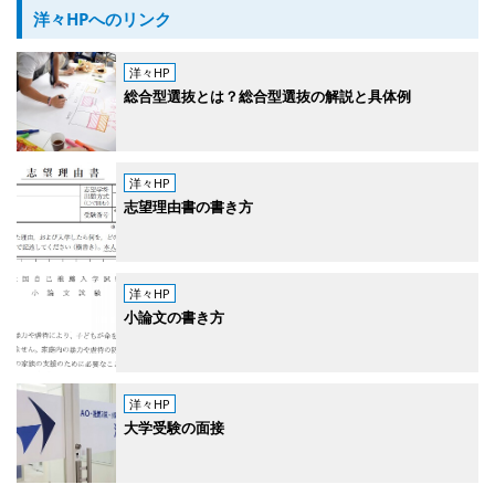
洋々HPへのリンク
洋々HP
総合型選抜とは？総合型選抜の解説と具体例
洋々HP
志望理由書の書き方
洋々HP
小論文の書き方
洋々HP
大学受験の面接