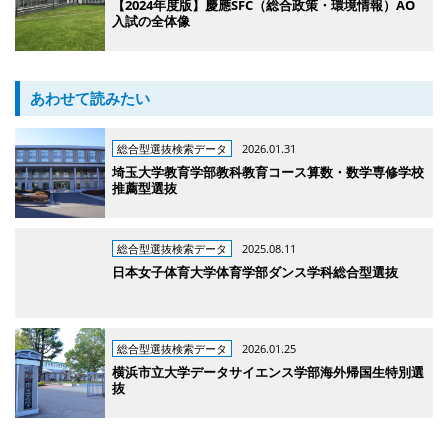
【2024年度版】慶應SFC（総合政策・環境情報）AO
入試の全体像
あわせて読みたい
総合型選抜検索データ
2026.01.31
埼玉大学教育学部教科教育コース算数・数学専修学校
推薦型選抜
総合型選抜検索データ
2025.08.11
日本女子体育大学体育学部ダンス学科総合型選抜
総合型選抜検索データ
2026.01.25
横浜市立大学データサイエンス学部海外帰国生特別選
抜