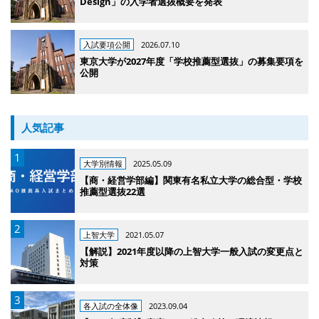
Design」の入学者選抜概要を発表
入試要項公開
2026.07.10
東京大学が2027年度「学校推薦型選抜」の募集要項を
公開
人気記事
大学別情報
2025.05.09
【商・経営学部編】関東有名私立大学の総合型・学校
推薦型選抜22選
上智大学
2021.05.07
【解説】2021年度以降の上智大学一般入試の変更点と
対策
各入試の全体像
2023.09.04