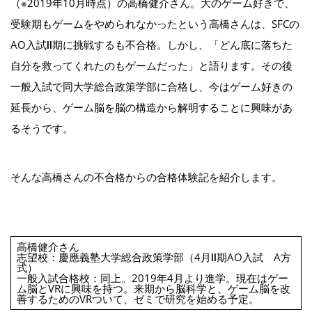
（※2019年10月時点）の高橋健介さん。大のゲーム好きで、
受験期もゲームをやめられなかったという高橋さんは、SFCの
AO入試Ⅱ期に挑戦するも不合格。しかし、「どん底に落ちた
自分を救ってくれたのもゲームだった」と語ります。その後
一般入試で同大学総合政策学部に合格し、今はゲーム好きの
延長から、ゲーム脳を脳の構造から解明することに興味があ
るそうです。
そんな高橋さんの不合格からの合格体験記を紹介します。
高橋健介さん
志望校：慶應義塾大学総合政策学部（4月Ⅱ期AO入試 A方
式）
一般入試合格校：同上。2019年4月より進学。現在はゲー
ム脳とVRに興味を持つ。来期から脳科学と、ゲーム脳を改
善するためのVRついて、ゼミで研究を始める予定。