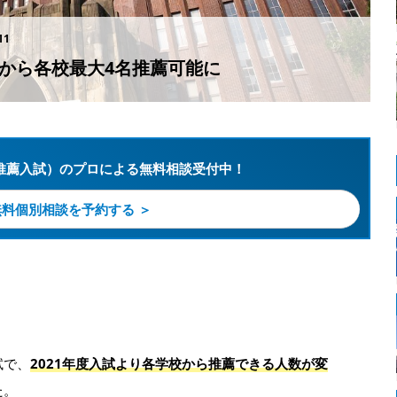
11
試から各校最大4名推薦可能に
推薦入試）のプロによる無料相談受付中！
無料個別相談を予約する ＞
試で、
2021年度入試より各学校から推薦できる人数が変
た。