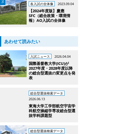
各入試の全体像
2023.09.04
【2024年度版】慶應
SFC（総合政策・環境情
報）AO入試の全体像
あわせて読みたい
入試ニュース
2026.04.04
国際基督教大学(ICU)が
2027年度・2028年度以降
の総合型選抜の変更点を発
表
総合型選抜検索データ
2026.06.13
東海大学工学部航空宇宙学
科航空操縦学専攻総合型選
抜学科課題型
総合型選抜検索データ