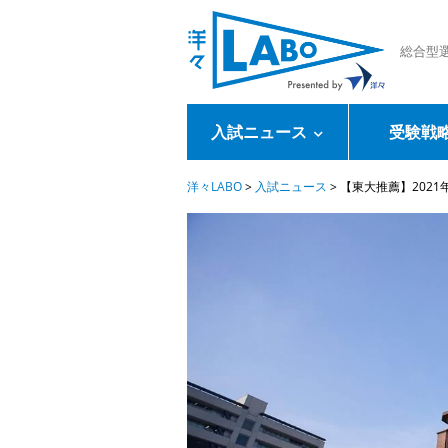
総合型
入試ニュース
受験戦
洋々LABO
>
入試ニュース
>
【東大推薦】202