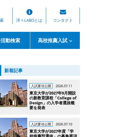
索
洋々LABOとは
コンタクト
外活動検索
高校推薦入試
新着記事
入試要項公開
2026.07.11
東京大学が2027年9月開設
の新教育課程「College of
Design」の入学者選抜概
要を発表
入試要項公開
2026.07.10
東京大学が2027年度「学
校推薦型選抜」の募集要項