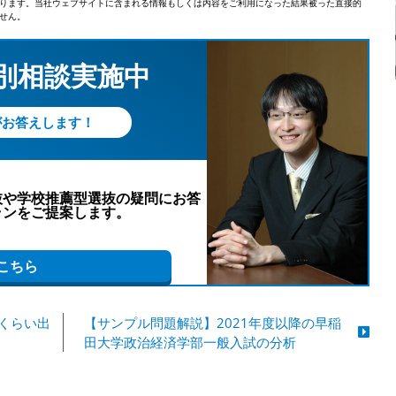
ります。当社ウェブサイトに含まれる情報もしくは内容をご利用になった結果被った直接的
せん。
個別相談実施中
がお答えします！
抜や学校推薦型選抜の疑問にお答
ランをご提案します。
こちら
人くらい出
【サンプル問題解説】2021年度以降の早稲
田大学政治経済学部一般入試の分析