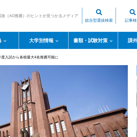
選抜（AO推薦）のヒントが見つかるメディア
総合型選抜検索
記事検
略
大学別情報
書類・試験対策
課
1年度入試から各校最大4名推薦可能に