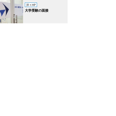
洋々HP
大学受験の面接