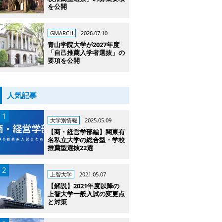
を公開
GMARCH
2026.07.10
青山学院大学が2027年度
「自己推薦入学者選抜」の
要項を公開
人気記事
大学別情報
2025.05.09
【商・経営学部編】関東有
名私立大学の総合型・学校
推薦型選抜22選
上智大学
2021.05.07
【解説】2021年度以降の
上智大学一般入試の変更点
と対策