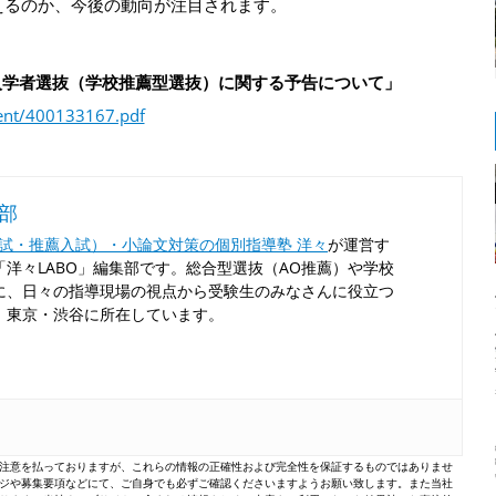
えるのか、今後の動向が注目されます。
入学者選抜（学校推薦型選抜）に関する予告について」
tent/400133167.pdf
集部
入試・推薦入試）・小論文対策の個別指導塾 洋々
が運営す
洋々LABO」編集部です。総合型選抜（AO推薦）や学校
に、日々の指導現場の視点から受験生のみなさんに役立つ
！東京・渋谷に所在しています。
注意を払っておりますが、これらの情報の正確性および完全性を保証するものではありませ
ジや募集要項などにて、ご自身でも必ずご確認くださいますようお願い致します。また当社