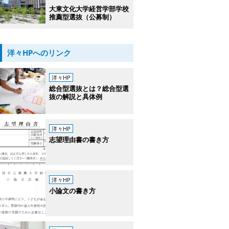
大東文化大学経営学部学校
推薦型選抜（公募制）
洋々HPへのリンク
洋々HP
総合型選抜とは？総合型選
抜の解説と具体例
洋々HP
志望理由書の書き方
洋々HP
小論文の書き方