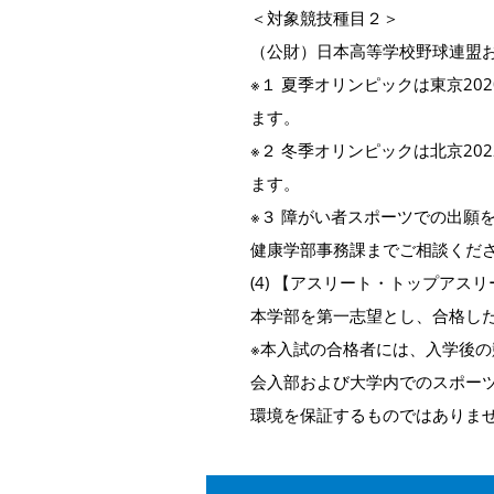
＜対象競技種目２＞
（公財）日本高等学校野球連盟
※１ 夏季オリンピックは東京2
ます。
※２ 冬季オリンピックは北京2
ます。
※３ 障がい者スポーツでの出願を
健康学部事務課までご相談くだ
(4) 【アスリート・トップアス
本学部を第一志望とし、合格し
※本入試の合格者には、入学後
会入部および大学内でのスポー
環境を保証するものではありま