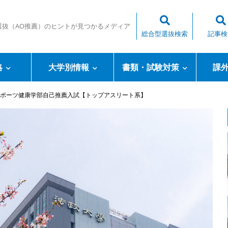
選抜（AO推薦）のヒントが見つかるメディア
総合型選抜検索
記事検
略
大学別情報
書類・試験対策
課
ポーツ健康学部自己推薦入試【トップアスリート系】