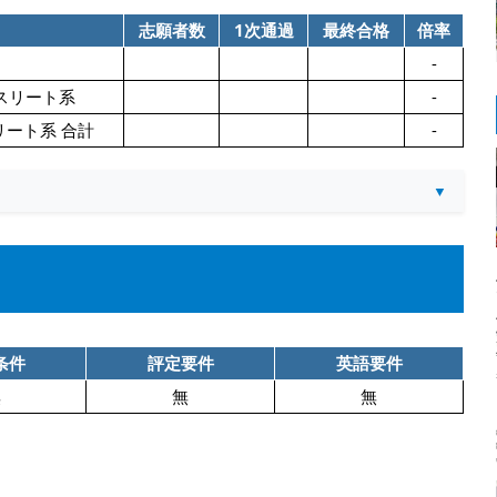
志願者数
1次通過
最終合格
倍率
-
スリート系
-
ート系 合計
-
条件
評定要件
英語要件
無
無
無