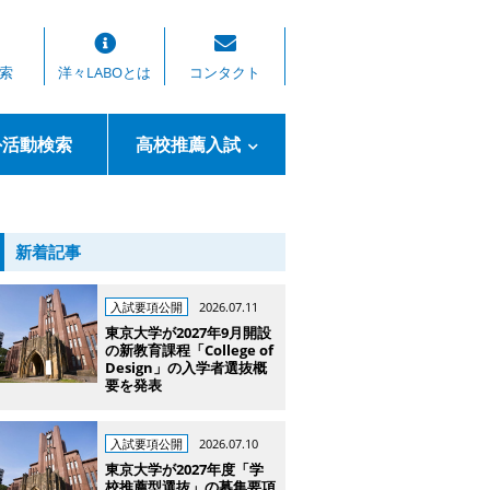
索
洋々LABOとは
コンタクト
外活動検索
高校推薦入試
新着記事
入試要項公開
2026.07.11
東京大学が2027年9月開設
の新教育課程「College of
Design」の入学者選抜概
要を発表
入試要項公開
2026.07.10
東京大学が2027年度「学
校推薦型選抜」の募集要項