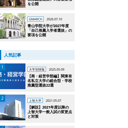
を公開
GMARCH
2026.07.10
青山学院大学が2027年度
「自己推薦入学者選抜」の
要項を公開
人気記事
大学別情報
2025.05.09
【商・経営学部編】関東有
名私立大学の総合型・学校
推薦型選抜22選
上智大学
2021.05.07
【解説】2021年度以降の
上智大学一般入試の変更点
と対策