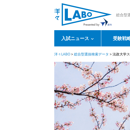
総合型
入試ニュース
受験戦
洋々LABO
>
総合型選抜検索データ
>
法政大学ス