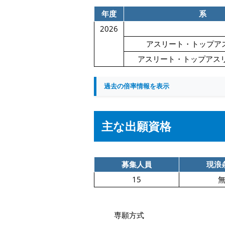
年度
系
2026
アスリート・トップア
アスリート・トップアスリ
過去の倍率情報を表示
主な出願資格
募集人員
現浪
15
専願方式