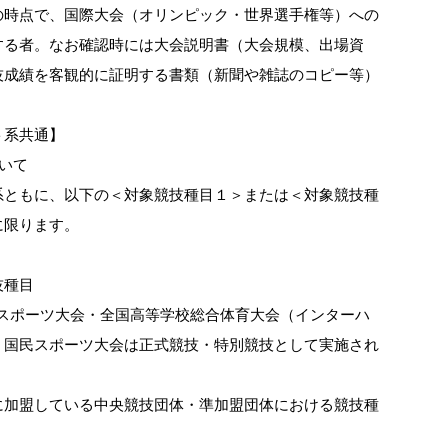
の時点で、国際大会（オリンピック・世界選手権等）への
する者。なお確認時には大会説明書（大会規模、出場資
技成績を客観的に証明する書類（新聞や雑誌のコピー等）
ト系共通】
いて
系ともに、以下の＜対象競技種目１＞または＜対象競技種
に限ります。
技種目
民スポーツ大会・全国高等学校総合体育大会（インターハ
、国民スポーツ大会は正式競技・特別競技として実施され
に加盟している中央競技団体・準加盟団体における競技種