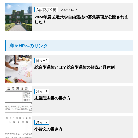
入試要項公開
2023.06.14
2024年度 立教大学自由選抜の募集要項が公開されま
した！
洋々HPへのリンク
洋々HP
総合型選抜とは？総合型選抜の解説と具体例
洋々HP
志望理由書の書き方
洋々HP
小論文の書き方