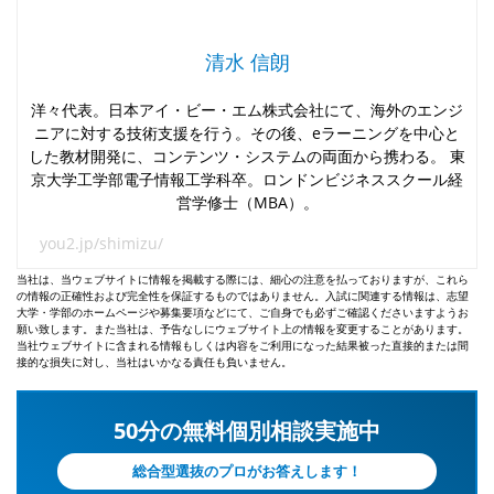
清水 信朗
洋々代表。日本アイ・ビー・エム株式会社にて、海外のエンジ
ニアに対する技術支援を行う。その後、eラーニングを中心と
した教材開発に、コンテンツ・システムの両面から携わる。 東
京大学工学部電子情報工学科卒。ロンドンビジネススクール経
営学修士（MBA）。
you2.jp/shimizu/
当社は、当ウェブサイトに情報を掲載する際には、細心の注意を払っておりますが、これら
の情報の正確性および完全性を保証するものではありません。入試に関連する情報は、志望
大学・学部のホームページや募集要項などにて、ご自身でも必ずご確認くださいますようお
願い致します。また当社は、予告なしにウェブサイト上の情報を変更することがあります。
当社ウェブサイトに含まれる情報もしくは内容をご利用になった結果被った直接的または間
接的な損失に対し、当社はいかなる責任も負いません。
50分の無料個別相談実施中
総合型選抜のプロがお答えします！