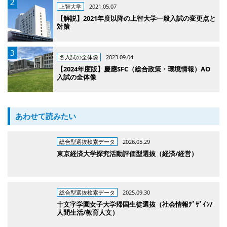
上智大学
2021.05.07
【解説】2021年度以降の上智大学一般入試の変更点と
対策
各入試の全体像
2023.09.04
【2024年度版】慶應SFC（総合政策・環境情報）AO
入試の全体像
あわせて読みたい
総合型選抜検索データ
2026.05.29
東京経済大学探究活動評価型選抜（経済/経営）
総合型選抜検索データ
2025.09.30
十文字学園女子大学帰国生徒選抜（社会情報ﾃﾞｻﾞｲﾝ/
人間生活/教育人文）