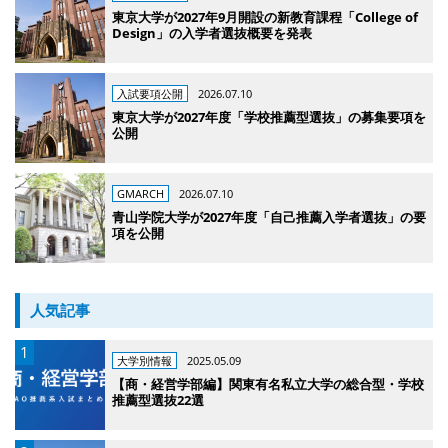
東京大学が2027年9月開設の新教育課程「College of
Design」の入学者選抜概要を発表
入試要項公開
2026.07.10
東京大学が2027年度「学校推薦型選抜」の募集要項を
公開
GMARCH
2026.07.10
青山学院大学が2027年度「自己推薦入学者選抜」の要
項を公開
人気記事
大学別情報
2025.05.09
【商・経営学部編】関東有名私立大学の総合型・学校
推薦型選抜22選