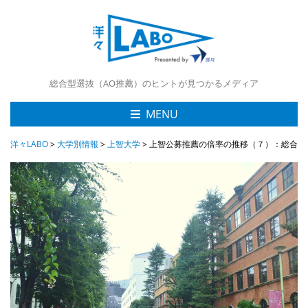
総合型選抜（AO推薦）のヒントが見つかるメディア
MENU
洋々LABO
>
大学別情報
>
上智大学
>
上智公募推薦の倍率の推移（７）：総合グロー