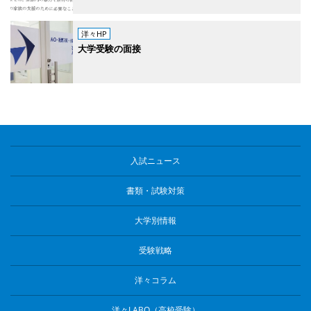
洋々HP
大学受験の面接
入試ニュース
書類・試験対策
大学別情報
受験戦略
洋々コラム
洋々LABO（高校受験）