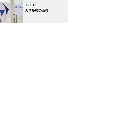
洋々HP
大学受験の面接