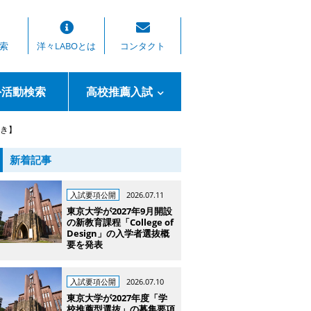
索
洋々LABOとは
コンタクト
外活動検索
高校推薦入試
付き】
新着記事
入試要項公開
2026.07.11
東京大学が2027年9月開設
の新教育課程「College of
Design」の入学者選抜概
要を発表
入試要項公開
2026.07.10
東京大学が2027年度「学
校推薦型選抜」の募集要項