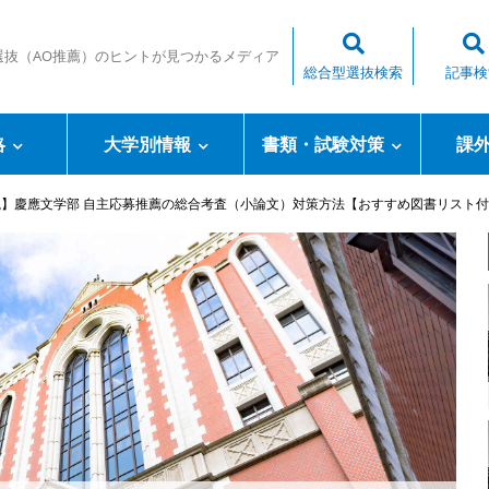
選抜（AO推薦）のヒントが見つかるメディア
総合型選抜検索
記事検
略
大学別情報
書類・試験対策
課
説】慶應文学部 自主応募推薦の総合考査（小論文）対策方法【おすすめ図書リスト