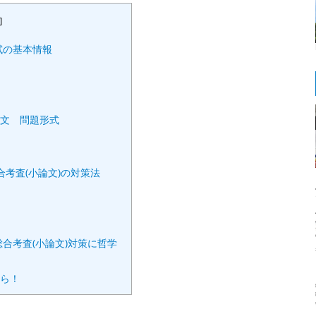
]
試の基本情報
文 問題形式
合考査(小論文)の対策法
合考査(小論文)対策に哲学
ら！