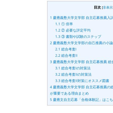
目次
[
非表示
1
慶應義塾大学文学部 自主応募推薦入
1.1
① 倍率
1.2
② 必要な評定平均
1.3
③ 書類や試験のステップ
2
慶應義塾大学文学部の自己推薦の小論
2.1
総合考査I
2.2
総合考査II
3
慶應義塾大学文学部 自主応募推薦 総
3.1
総合考査Iの対策法
3.2
総合考査IIの対策法
3.3
総合考査II対策にオススメ図書
4
慶應義塾大学文学部 自主応募推薦の総
が重要である理由まとめ
5
慶應文自主応募「合格体験記」はこち