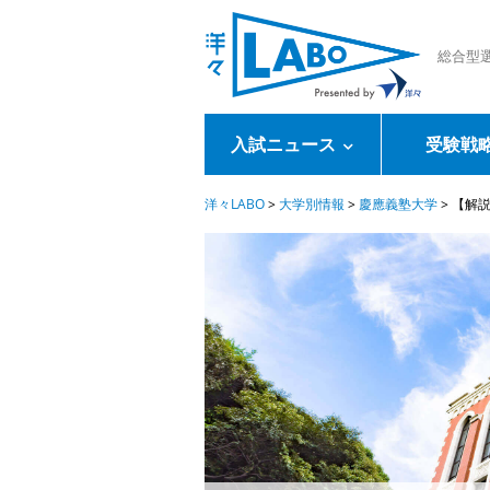
総合型
入試ニュース
受験戦
洋々LABO
>
大学別情報
>
慶應義塾大学
>
【解