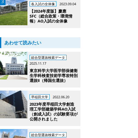
各入試の全体像
2023.09.04
【2024年度版】慶應
SFC（総合政策・環境情
報）AO入試の全体像
あわせて読みたい
総合型選抜検索データ
2025.11.17
東京科学大学医学部保健衛
生学科検査技術学専攻特別
選抜Ⅱ（帰国生選抜）
早稲田大学
2022.06.20
2023年度早稲田大学創造
理工学部建築学科AO入試
（創成入試）の試験要項が
公開されました
総合型選抜検索データ