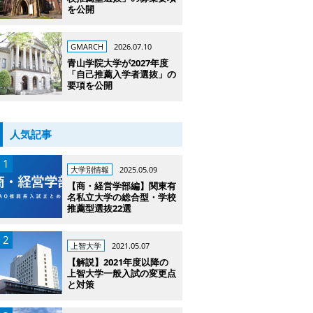
を公開
GMARCH
2026.07.10
青山学院大学が2027年度
「自己推薦入学者選抜」の
要項を公開
人気記事
大学別情報
2025.05.09
【商・経営学部編】関東有
名私立大学の総合型・学校
推薦型選抜22選
上智大学
2021.05.07
【解説】2021年度以降の
上智大学一般入試の変更点
と対策