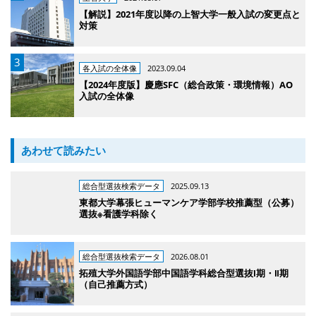
【解説】2021年度以降の上智大学一般入試の変更点と
対策
各入試の全体像
2023.09.04
【2024年度版】慶應SFC（総合政策・環境情報）AO
入試の全体像
あわせて読みたい
総合型選抜検索データ
2025.09.13
東都大学幕張ヒューマンケア学部学校推薦型（公募）
選抜※看護学科除く
総合型選抜検索データ
2026.08.01
拓殖大学外国語学部中国語学科総合型選抜Ⅰ期・Ⅱ期
（自己推薦方式）