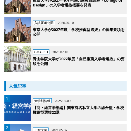
東京大学が2027年9月開設の新教育課程「College of
Design」の入学者選抜概要を発表
入試要項公開
2026.07.10
東京大学が2027年度「学校推薦型選抜」の募集要項を
公開
GMARCH
2026.07.10
青山学院大学が2027年度「自己推薦入学者選抜」の要
項を公開
人気記事
大学別情報
2025.05.09
【商・経営学部編】関東有名私立大学の総合型・学校
推薦型選抜22選
上智大学
2021.05.07