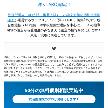
洋々LABO編集部
総合型選抜（AO入試・推薦入試）・小論文対策の個別指導塾
洋々
が運営するウェブメディア「洋々LABO」編集部です。総
合型選抜（AO推薦）や学校推薦型選抜を中心に、日々の指導
現場の視点から受験生のみなさんに役立つ情報を発信します！
東京・渋谷に所在しています。
当社は、当ウェブサイトに情報を掲載する際には、細心の注意を払っておりますが、これら
の情報の正確性および完全性を保証するものではありません。入試に関連する情報は、志望
大学・学部のホームページや募集要項などにて、ご自身でも必ずご確認くださいますようお
願い致します。また当社は、予告なしにウェブサイト上の情報を変更することがあります。
当社ウェブサイトに含まれる情報もしくは内容をご利用になった結果被った直接的または間
接的な損失に対し、当社はいかなる責任も負いません。
50分の無料個別相談実施中
総合型選抜のプロがお答えします！