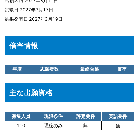
出願〆切 2027年3月11日
試験日 2027年3月17日
結果発表日 2027年3月19日
倍率情報
年度
志願者数
最終合格
倍率
主な出願資格
募集人員
現浪条件
評定要件
英語要件
110
現役のみ
無
無