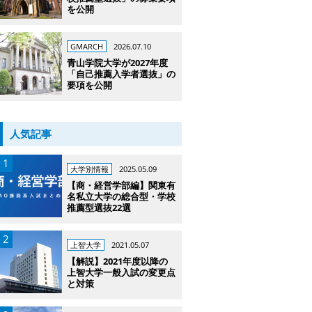
を公開
GMARCH
2026.07.10
青山学院大学が2027年度
「自己推薦入学者選抜」の
要項を公開
人気記事
大学別情報
2025.05.09
【商・経営学部編】関東有
名私立大学の総合型・学校
推薦型選抜22選
上智大学
2021.05.07
【解説】2021年度以降の
上智大学一般入試の変更点
と対策