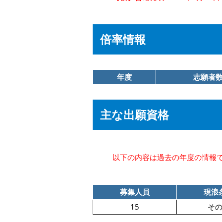
倍率情報
年度
志願者
主な出願資格
以下の内容は過去の年度の情報
募集人員
現浪
15
そ