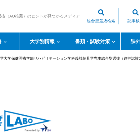
選抜（AO推薦）のヒントが見つかるメディア
総合型選抜検索
記事検
略
大学別情報
書類・試験対策
課
学大学保健医療学部リハビリテーション学科義肢装具学専攻総合型選抜（適性試験