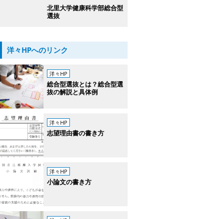
北里大学健康科学部総合型
選抜
洋々HPへのリンク
洋々HP
総合型選抜とは？総合型選
抜の解説と具体例
洋々HP
志望理由書の書き方
洋々HP
小論文の書き方