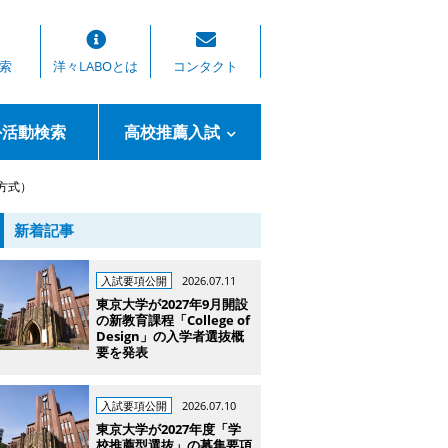
索
洋々LABOとは
コンタクト
外活動検索
高校推薦入試
方式）
新着記事
入試要項公開
2026.07.11
東京大学が2027年9月開設
の新教育課程「College of
Design」の入学者選抜概
要を発表
入試要項公開
2026.07.10
東京大学が2027年度「学
校推薦型選抜」の募集要項