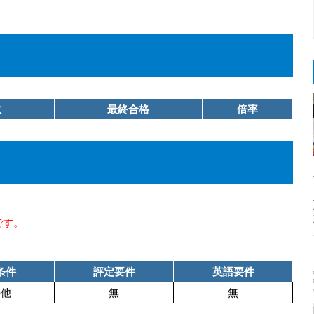
数
最終合格
倍率
です。
条件
評定要件
英語要件
の他
無
無