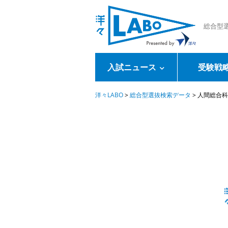
総合型
入試ニュース
受験戦
洋々LABO
>
総合型選抜検索データ
>
人間総合科