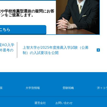
抜や学校推薦型選抜の疑問にお答
ランをご提案します。
こちら
度AO入学
上智大学が2025年度推薦入学試験（公募
外選考の
制）の入試要項を公開
策
大学別情報
受験戦略
洋々コ
運営会社
お問い合わせ