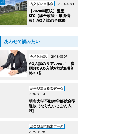
各入試の全体像
2023.09.04
【2024年度版】慶應
SFC（総合政策・環境情
報）AO入試の全体像
あわせて読みたい
合格体験記
2018.08.07
AO入試のリアルvol.1 慶
應SFC AO入試A方式Ⅱ期合
格D.I君
総合型選抜検索データ
2026.06.14
明海大学不動産学部総合型
選抜（なりたいじぶん入
試）
総合型選抜検索データ
2025.08.28