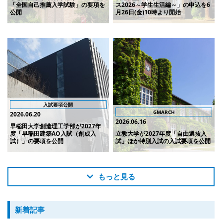
「全国自己推薦入学試験」の要項を
ス2026～学生生活編～」の申込を6
公開
月26日(金)10時より開始
入試要項公開
GMARCH
2026.06.20
2026.06.16
早稲田大学創造理工学部が2027年
度「早稲田建築AO入試（創成入
立教大学が2027年度「自由選抜入
試）」の要項を公開
試」ほか特別入試の入試要項を公開
もっと見る
新着記事