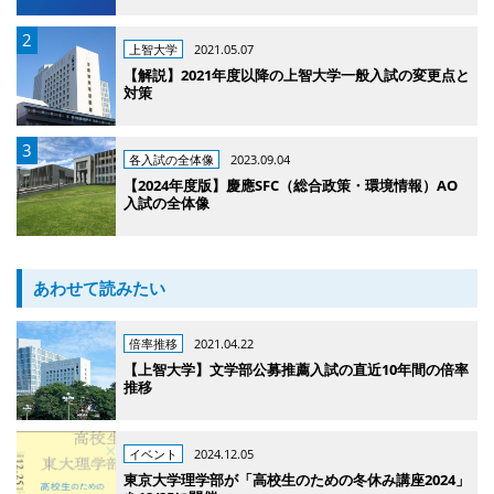
上智大学
2021.05.07
【解説】2021年度以降の上智大学一般入試の変更点と
対策
各入試の全体像
2023.09.04
【2024年度版】慶應SFC（総合政策・環境情報）AO
入試の全体像
あわせて読みたい
倍率推移
2021.04.22
【上智大学】文学部公募推薦入試の直近10年間の倍率
推移
イベント
2024.12.05
東京大学理学部が「高校生のための冬休み講座2024」