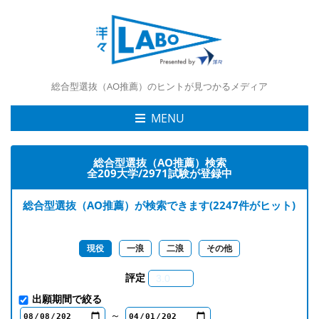
総合型選抜（AO推薦）のヒントが見つかるメディア
MENU
総合型選抜（AO推薦）検索
全
209
大学/
2971
試験が登録中
総合型選抜（AO推薦）が検索できます
(
2247
件がヒット)
現役
一浪
二浪
その他
評定
出願期間で絞る
～