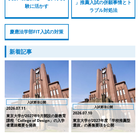
」推薦入試の併願事情とト
験に活かす
ラブル対処法
慶應法学部FIT入試の対策
新着記事
入試要項公開
入試要項公開
2026.07.11
2026.07.10
東京大学が2027年9月開設の新教育
課程「College of Design」の入学
東京大学が2027年度「学校推薦型
者選抜概要を発表
選抜」の募集要項を公開