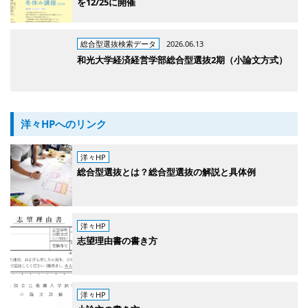
を12/25に開催
総合型選抜検索データ
2026.06.13
和光大学経済経営学部総合型選抜2期（小論文方式）
洋々HPへのリンク
洋々HP
総合型選抜とは？総合型選抜の解説と具体例
洋々HP
志望理由書の書き方
洋々HP