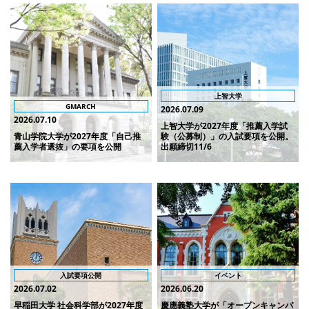
上智大学
GMARCH
2026.07.09
2026.07.10
上智大学が2027年度「推薦入学試
青山学院大学が2027年度「自己推
験（公募制）」の入試要項を公開。
薦入学者選抜」の要項を公開
出願締切11/6
入試要項公開
イベント
2026.07.02
2026.06.20
早稲田大学 社会科学部が2027年度
慶應義塾大学が「オープンキャンパ