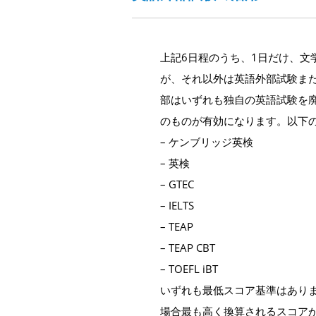
上記6日程のうち、1日だけ、文
が、それ以外は英語外部試験ま
部はいずれも独自の英語試験を
のものが有効になります。以下
– ケンブリッジ英検
– 英検
– GTEC
– IELTS
– TEAP
– TEAP CBT
– TOEFL iBT
いずれも最低スコア基準はあり
場合最も高く換算されるスコア