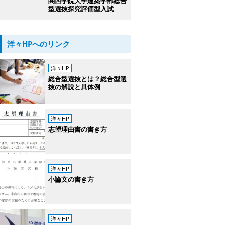
関西学院大学建築学部総合
型選抜探究評価型入試
洋々HPへのリンク
洋々HP
総合型選抜とは？総合型選
抜の解説と具体例
洋々HP
志望理由書の書き方
洋々HP
小論文の書き方
洋々HP