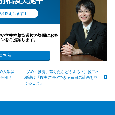
がお答えします！
抜や学校推薦型選抜の疑問にお答
ランをご提案します。
こちら
AO入学試
【AO・推薦、落ちたらどうする？】挽回の
が公開さ
秘訣は「確実に消化できる毎日の計画を立
てること」