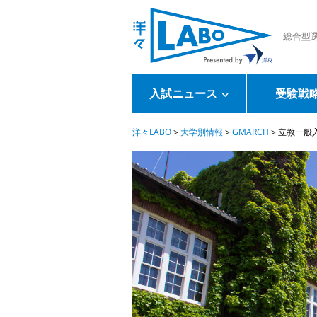
総合型
入試ニュース
受験戦
洋々LABO
>
大学別情報
>
GMARCH
>
立教一般入