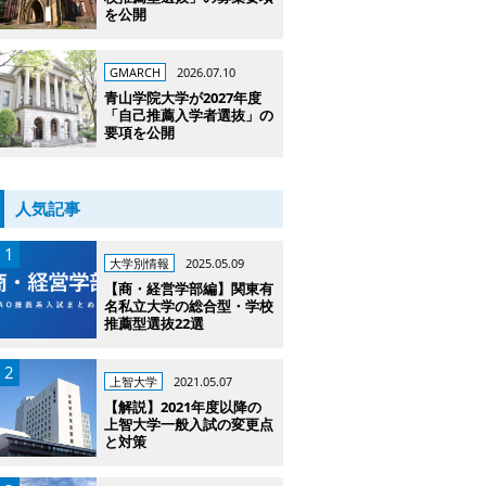
を公開
GMARCH
2026.07.10
青山学院大学が2027年度
「自己推薦入学者選抜」の
要項を公開
人気記事
大学別情報
2025.05.09
【商・経営学部編】関東有
名私立大学の総合型・学校
推薦型選抜22選
上智大学
2021.05.07
【解説】2021年度以降の
上智大学一般入試の変更点
と対策