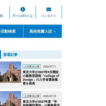
索
洋々LABOとは
コンタクト
外活動検索
高校推薦入試
新着記事
入試要項公開
2026.07.11
東京大学が2027年9月開設
の新教育課程「College of
Design」の入学者選抜概
要を発表
入試要項公開
2026.07.10
東京大学が2027年度「学
校推薦型選抜」の募集要項