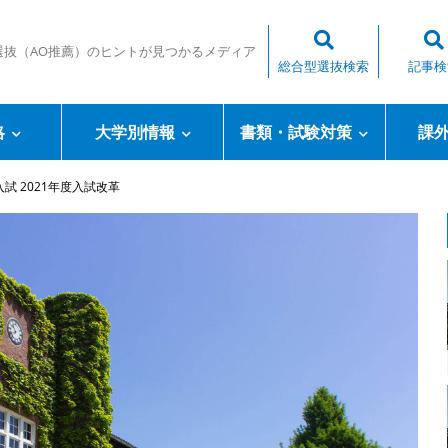
選抜（AO推薦）のヒントが見つかるメディア
総合型選抜検索
記事検
略
大学別情報
書類・試験対策
課
試 2021年度入試改革