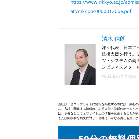
https://www.rikkyo.ac.jp/adm
att/mknpps00000120qe.pdf
清水 信朗
洋々代表。日本ア
技術支援を行う。
ツ・システムの両
ンビジネススクー
you2.jp/shimizu/
当社は、当ウェブサイトに情報を掲載する際には、細心の
ん。入試に関連する情報は、志望大学・学部のホームペー
は、予告なしにウェブサイト上の情報を変更することがあ
または間接的な損失に対し、当社はいかなる責任も負いま
50分の無料