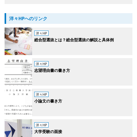
洋々HPへのリンク
洋々HP
総合型選抜とは？総合型選抜の解説と具体例
洋々HP
志望理由書の書き方
洋々HP
小論文の書き方
洋々HP
大学受験の面接