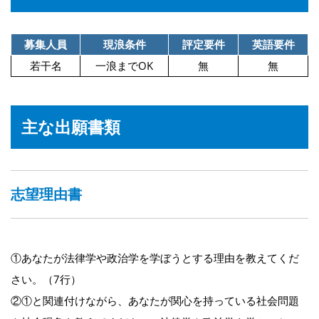
募集人員
現浪条件
評定要件
英語要件
若干名
一浪までOK
無
無
主な出願書類
志望理由書
①あなたが法律学や政治学を学ぼうとする理由を教えてくだ
さい。（7行）
②①と関連付けながら、あなたが関心を持っている社会問題