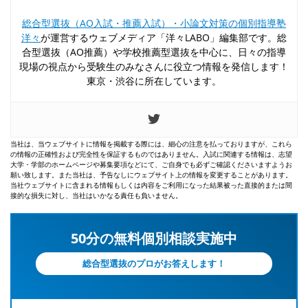
総合型選抜（AO入試・推薦入試）・小論文対策の個別指導塾
洋々
が運営するウェブメディア「洋々LABO」編集部です。総
合型選抜（AO推薦）や学校推薦型選抜を中心に、日々の指導
現場の視点から受験生のみなさんに役立つ情報を発信します！
東京・渋谷に所在しています。
当社は、当ウェブサイトに情報を掲載する際には、細心の注意を払っておりますが、これら
の情報の正確性および完全性を保証するものではありません。入試に関連する情報は、志望
大学・学部のホームページや募集要項などにて、ご自身でも必ずご確認くださいますようお
願い致します。また当社は、予告なしにウェブサイト上の情報を変更することがあります。
当社ウェブサイトに含まれる情報もしくは内容をご利用になった結果被った直接的または間
接的な損失に対し、当社はいかなる責任も負いません。
50分の無料個別相談実施中
総合型選抜のプロがお答えします！