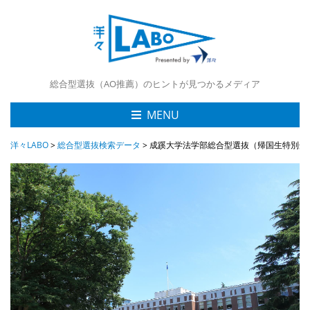
総合型選抜（AO推薦）のヒントが見つかるメディア
MENU
洋々LABO
>
総合型選抜検索データ
>
成蹊大学法学部総合型選抜（帰国生特別受