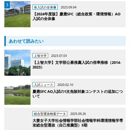
各入試の全体像
2023.09.04
【2024年度版】慶應SFC（総合政策・環境情報）AO
入試の全体像
あわせて読みたい
上智大学
2023.07.03
【上智大学】文学部公募推薦入試の倍率推移（2014-
2023）
入試ニュース
2020.02.10
慶應SFC AO入試の1次免除対象コンテストの追加につ
いて
総合型選抜検索データ
2025.09.26
大妻女子大学社会情報学部社会情報学科環境情報学専
攻総合型選抜（自己推薦型）Ⅱ期