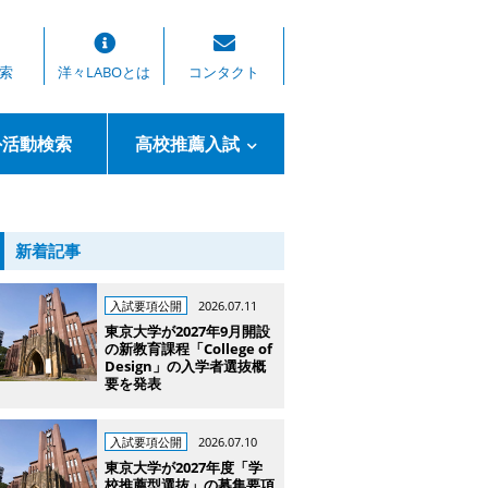
索
洋々LABOとは
コンタクト
外活動検索
高校推薦入試
新着記事
入試要項公開
2026.07.11
東京大学が2027年9月開設
の新教育課程「College of
Design」の入学者選抜概
要を発表
入試要項公開
2026.07.10
東京大学が2027年度「学
校推薦型選抜」の募集要項