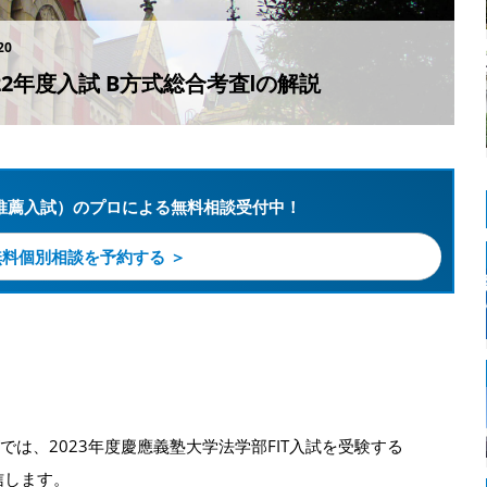
20
022年度入試 B方式総合考査Ⅰの解説
推薦入試）のプロによる無料相談受付中！
無料個別相談を予約する ＞
ズでは、2023年度慶應義塾大学法学部FIT入試を受験する
信します。