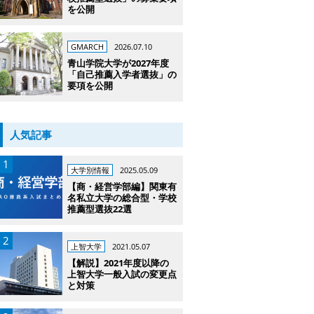
を公開
GMARCH
2026.07.10
青山学院大学が2027年度
「自己推薦入学者選抜」の
要項を公開
人気記事
大学別情報
2025.05.09
【商・経営学部編】関東有
名私立大学の総合型・学校
推薦型選抜22選
上智大学
2021.05.07
【解説】2021年度以降の
上智大学一般入試の変更点
と対策