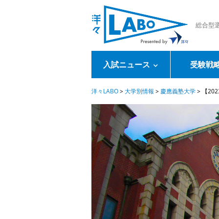
総合型
入試ニュース
受験戦
洋々LABO
>
大学別情報
>
慶應義塾大学
>
【20