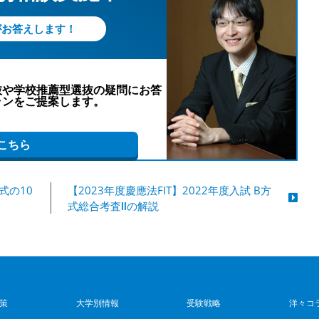
がお答えします！
抜や学校推薦型選抜の疑問にお答
ランをご提案します。
こちら
方式の10
【2023年度慶應法FIT】2022年度入試 B方
式総合考査Ⅱの解説
策
大学別情報
受験戦略
洋々コ