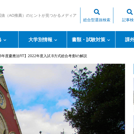
選抜（AO推薦）のヒントが見つかるメディア
総合型選抜検索
記事検
略
大学別情報
書類・試験対策
課
23年度慶應法FIT】2022年度入試 B方式総合考査Ⅰの解説