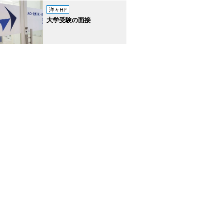
洋々HP
大学受験の面接