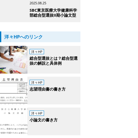
2025.08.25
SBC東京医療大学健康科学
部総合型選抜II期小論文型
洋々HPへのリンク
洋々HP
総合型選抜とは？総合型選
抜の解説と具体例
洋々HP
志望理由書の書き方
洋々HP
小論文の書き方