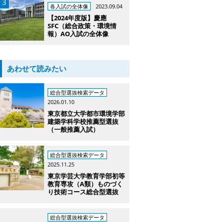
各入試の全体像
2023.09.04
【2024年度版】慶應
SFC（総合政策・環境情
報）AO入試の全体像
あわせて読みたい
総合型選抜検索データ
2026.01.10
東京都立大学都市環境学部
建築学科学校推薦型選抜
（一般推薦入試）
総合型選抜検索データ
2025.11.25
東京学芸大学教育学部初等
教育専攻（A類）ものづく
り技術コース総合型選抜
総合型選抜検索データ