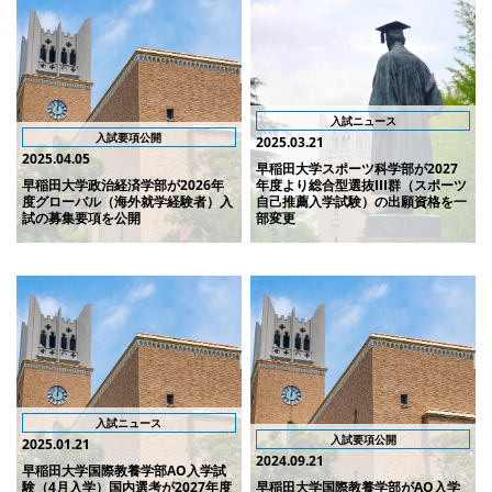
入試ニュース
入試要項公開
2025.03.21
2025.04.05
早稲田大学スポーツ科学部が2027
早稲田大学政治経済学部が2026年
年度より総合型選抜III群（スポーツ
度グローバル（海外就学経験者）入
自己推薦入学試験）の出願資格を一
試の募集要項を公開
部変更
入試ニュース
入試要項公開
2025.01.21
2024.09.21
早稲田大学国際教養学部AO入学試
験（4月入学）国内選考が2027年度
早稲田大学国際教養学部がAO入学