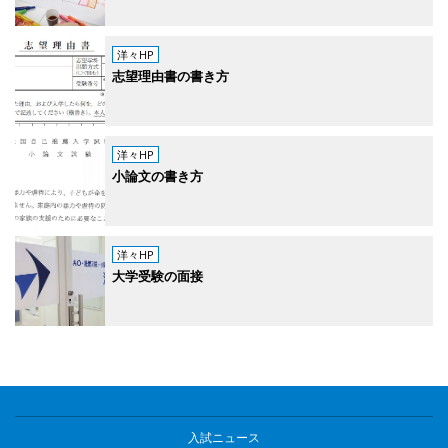
洋々HP
志望理由書の書き方
洋々HP
小論文の書き方
洋々HP
大学受験の面接
入試ニュース