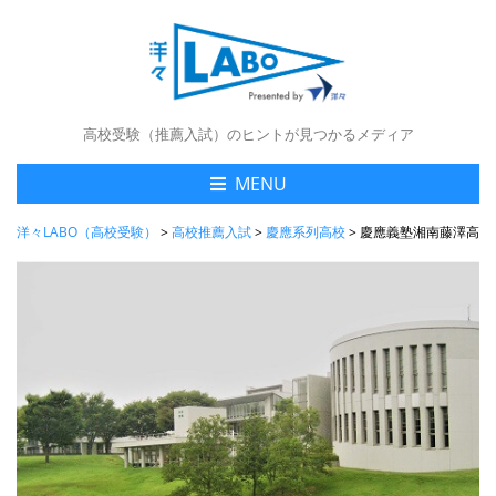
高校受験（推薦入試）のヒントが見つかるメディア
MENU
洋々LABO（高校受験）
>
高校推薦入試
>
慶應系列高校
>
慶應義塾湘南藤澤高等