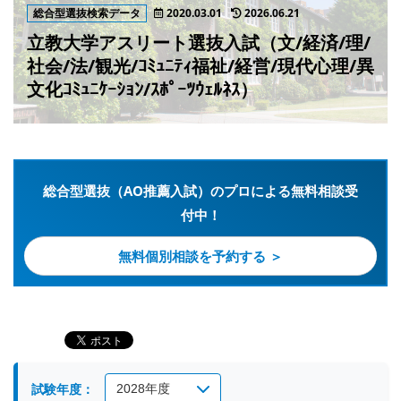
総合型選抜検索データ
2020.03.01
2026.06.21
立教大学アスリート選抜入試（文/経済/理/
社会/法/観光/ｺﾐｭﾆﾃｨ福祉/経営/現代心理/異
文化ｺﾐｭﾆｹｰｼｮﾝ/ｽﾎﾟｰﾂｳｪﾙﾈｽ）
総合型選抜（AO推薦入試）のプロによる無料相談受
付中！
無料個別相談を予約する ＞
試験年度：