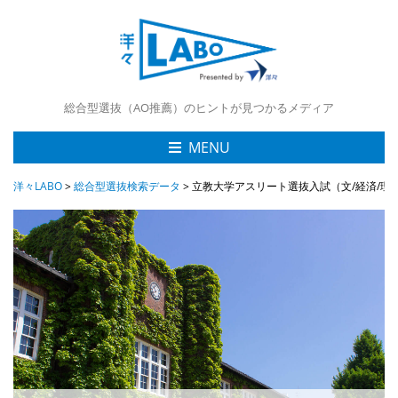
総合型選抜（AO推薦）のヒントが見つかるメディア
MENU
洋々LABO
>
総合型選抜検索データ
>
立教大学アスリート選抜入試（文/経済/理/社会/法/