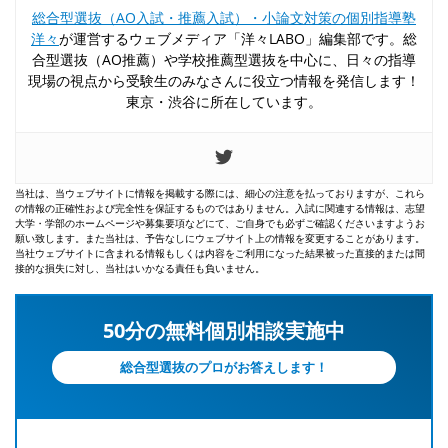
総合型選抜（AO入試・推薦入試）・小論文対策の個別指導塾
洋々
が運営するウェブメディア「洋々LABO」編集部です。総
合型選抜（AO推薦）や学校推薦型選抜を中心に、日々の指導
現場の視点から受験生のみなさんに役立つ情報を発信します！
東京・渋谷に所在しています。
当社は、当ウェブサイトに情報を掲載する際には、細心の注意を払っておりますが、これら
の情報の正確性および完全性を保証するものではありません。入試に関連する情報は、志望
大学・学部のホームページや募集要項などにて、ご自身でも必ずご確認くださいますようお
願い致します。また当社は、予告なしにウェブサイト上の情報を変更することがあります。
当社ウェブサイトに含まれる情報もしくは内容をご利用になった結果被った直接的または間
接的な損失に対し、当社はいかなる責任も負いません。
50分の無料個別相談実施中
総合型選抜のプロがお答えします！