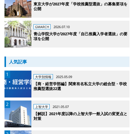
東京大学が2027年度「学校推薦型選抜」の募集要項を
公開
GMARCH
2026.07.10
青山学院大学が2027年度「自己推薦入学者選抜」の要
項を公開
人気記事
大学別情報
2025.05.09
【商・経営学部編】関東有名私立大学の総合型・学校
推薦型選抜22選
上智大学
2021.05.07
【解説】2021年度以降の上智大学一般入試の変更点と
対策