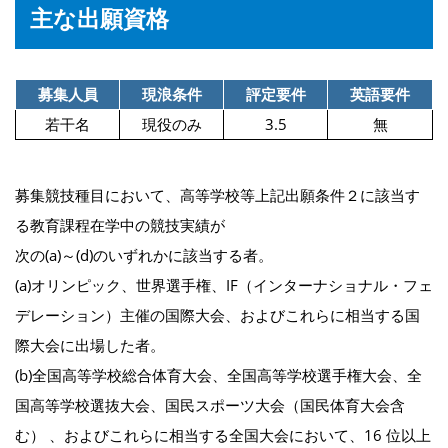
主な出願資格
募集人員
現浪条件
評定要件
英語要件
若干名
現役のみ
3.5
無
募集競技種目において、高等学校等上記出願条件２に該当す
る教育課程在学中の競技実績が
次の(a)～(d)のいずれかに該当する者。
(a)オリンピック、世界選手権、IF（インターナショナル・フェ
デレーション）主催の国際大会、およびこれらに相当する国
際大会に出場した者。
(b)全国高等学校総合体育大会、全国高等学校選手権大会、全
国高等学校選抜大会、国民スポーツ大会（国民体育大会含
む） 、およびこれらに相当する全国大会において、16 位以上