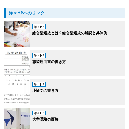
洋々HPへのリンク
洋々HP
総合型選抜とは？総合型選抜の解説と具体例
洋々HP
志望理由書の書き方
洋々HP
小論文の書き方
洋々HP
大学受験の面接