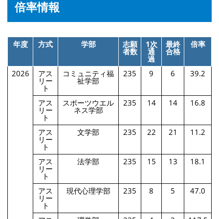
倍率情報
年度
方式
学部
志願
1次
最終
倍率
者数
通
合格
過
2026
アス
コミュニティ福
235
9
6
39.2
リー
祉学部
ト
アス
スポーツウエル
235
14
14
16.8
リー
ネス学部
ト
アス
文学部
235
22
21
11.2
リー
ト
アス
法学部
235
15
13
18.1
リー
ト
アス
現代心理学部
235
8
5
47.0
リー
ト