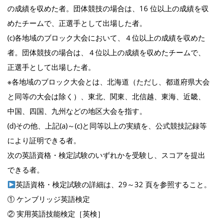
の成績を収めた者。団体競技の場合は、16 位以上の成績を収
めたチームで、正選手として出場した者。
(c)各地域のブロック大会において、４位以上の成績を収めた
者。団体競技の場合は、４位以上の成績を収めたチームで、
正選手として出場した者。
※各地域のブロック大会とは、北海道（ただし、都道府県大会
と同等の大会は除く）、東北、関東、北信越、東海、近畿、
中国、四国、九州などの地区大会を指す。
(d)その他、上記(a)～(c)と同等以上の実績を、公式競技記録等
により証明できる者。
次の英語資格・検定試験のいずれかを受験し、スコアを提出
できる者。
英語資格・検定試験の詳細は、29～32 頁を参照すること。
① ケンブリッジ英語検定
② 実用英語技能検定［英検］