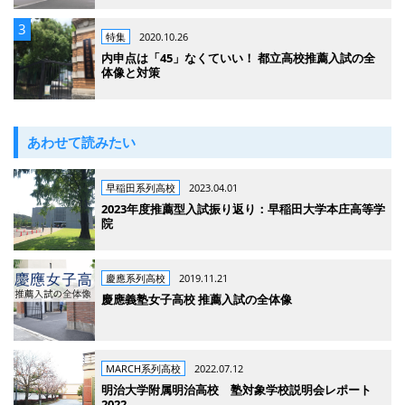
特集
2020.10.26
内申点は「45」なくていい！ 都立高校推薦入試の全
体像と対策
あわせて読みたい
早稲田系列高校
2023.04.01
2023年度推薦型入試振り返り：早稲田大学本庄高等学
院
慶應系列高校
2019.11.21
慶應義塾女子高校 推薦入試の全体像
MARCH系列高校
2022.07.12
明治大学附属明治高校 塾対象学校説明会レポート
2022