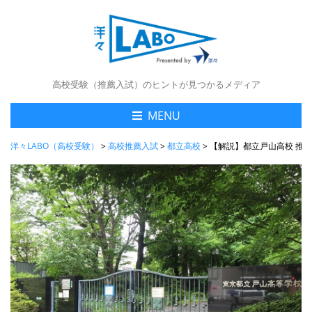
高校受験（推薦入試）のヒントが見つかるメディア
MENU
洋々LABO（高校受験）
>
高校推薦入試
>
都立高校
>
【解説】都立戸山高校 推