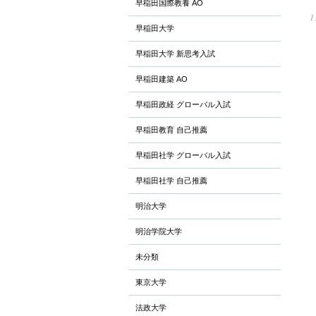
早稲田国際教養 AO
1 
早稲田大学
早稲田大学 新思考入試
早稲田建築 AO
早稲田政経 グローバル入試
早稲田教育 自己推薦
早稲田社学 グローバル入試
早稲田社学 自己推薦
明治大学
明治学院大学
未分類
東京大学
法政大学