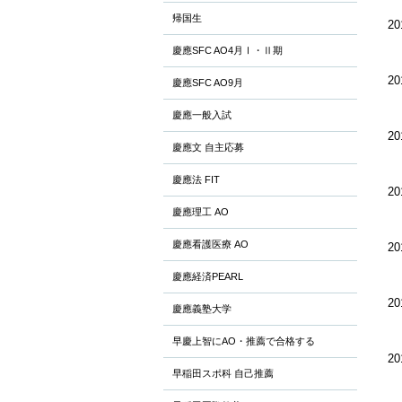
帰国生
20
慶應SFC AO4月Ⅰ・Ⅱ期
20
慶應SFC AO9月
慶應一般入試
20
慶應文 自主応募
慶應法 FIT
20
慶應理工 AO
慶應看護医療 AO
20
慶應経済PEARL
20
慶應義塾大学
早慶上智にAO・推薦で合格する
20
早稲田スポ科 自己推薦