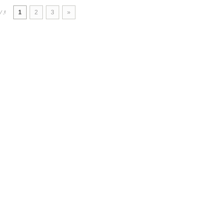
/ 3
1
2
3
»