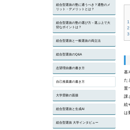
総合型選抜の塾に通うべき？通塾のメ
リット・デメリットとは？
1
総合型選抜の塾の選び方－選ぶ上で大
切なポイントは？
2
3
総合型選抜と一般選抜の両立法
総合型選抜のQ&A
志望理由書の書き方
基
た
自己推薦書の書き方
置
大学受験の面接
課
絵
総合型選抜と生成AI
は
総合型選抜 大学インタビュー