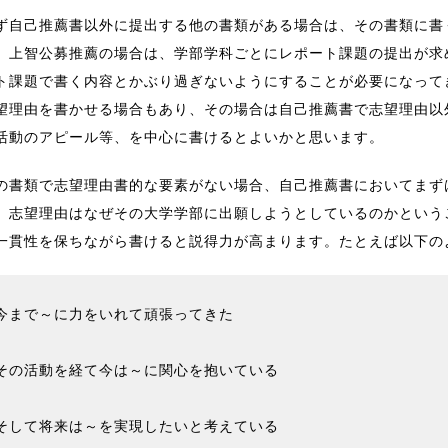
ず自己推薦書以外に提出する他の書類がある場合は、その書類に書
。上智公募推薦の場合は、学部学科ごとにレポート課題の提出が求
ト課題で書く内容とかぶり過ぎないようにすることが必要になって
望理由を書かせる場合もあり、その場合は自己推薦書で志望理由以
活動のアピール等、を中心に書けるとよいかと思います。
の書類で志望理由書的な要素がない場合、自己推薦書においてまず
。志望理由はなぜその大学学部に出願しようとしているのかという
一貫性を保ちながら書けると説得力が高まります。たとえば以下の
今まで～に力をいれて頑張ってきた
↓
その活動を経て今は～に関心を抱いている
↓
そして将来は～を実現したいと考えている