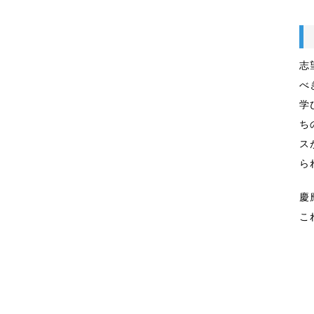
志
べ
学
ち
ス
ら
慶
こ