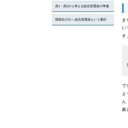
高1・高2から考える総合型選抜の準備
ま
帰国生の方へ 総合型選抜という選択
い
す
で
よ
ん
薦