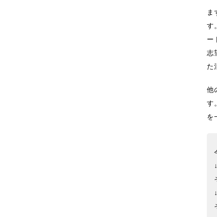
ま
す
ー
志
た
他
す
を