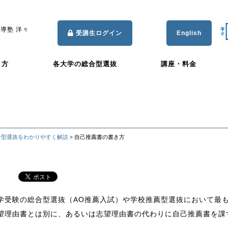
導塾 洋々
受講生ログイン
English
き方
各大学の総合型選抜
講座・料金
合型選抜をわかりやすく解説
自己推薦書の書き方
>
学受験の総合型選抜（AO推薦入試）や学校推薦型選抜において最
望理由書とは別に、あるいは志望理由書の代わりに自己推薦書を課