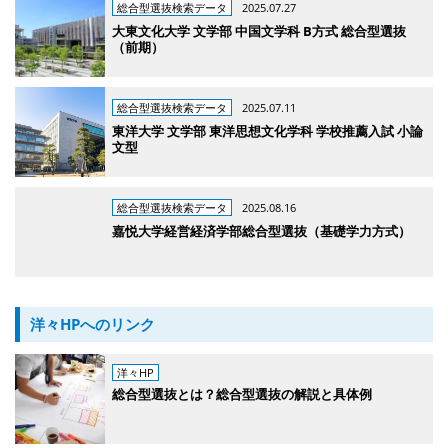
総合型選抜検索データ
2025.07.27
大東文化大学 文学部 中国文学科 B方式 総合型選抜
（前期）
総合型選抜検索データ
2025.07.11
東洋大学 文学部 東洋思想文化学科 学校推薦入試 小論
文型
総合型選抜検索データ
2025.08.16
嘉悦大学経営経済学部総合型選抜（基礎学力方式）
洋々HPへのリンク
洋々HP
総合型選抜とは？総合型選抜の解説と具体例