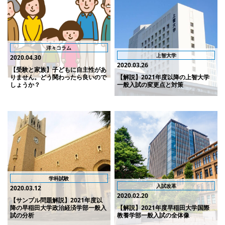
洋々コラム
上智大学
2020.04.30
2020.03.26
【受験と家族】子どもに自主性があ
りません。どう関わったら良いので
【解説】2021年度以降の上智大学
しょうか？
一般入試の変更点と対策
学科試験
入試改革
2020.03.12
2020.02.20
【サンプル問題解説】2021年度以
降の早稲田大学政治経済学部一般入
【解説】2021年度早稲田大学国際
試の分析
教養学部一般入試の全体像