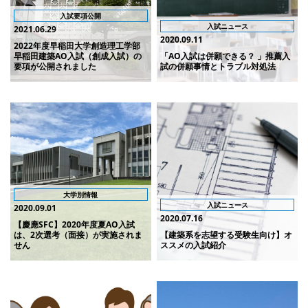
入試要項公開
入試ニュース
2021.06.29
2020.09.11
2022年度早稲田大学創造理工学部
早稲田建築AO入試（創成入試）の
「AO入試は併願できる？ 」推薦入
要項が公開されました
試の併願事情とトラブル対処法
大学別情報
入試ニュース
2020.09.01
2020.07.16
【慶應SFC】2020年度夏AO入試
は、2次選考（面接）が実施されま
【建築系を志望する受験生向け】オ
せん
ススメの入試紹介