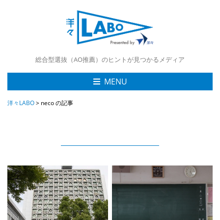
総合型選抜（AO推薦）のヒントが見つかるメディア
MENU
洋々LABO
>
neco の記事