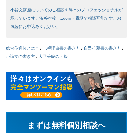
小論文講座についてのご相談を洋々のプロフェッショナルが
承っています。渋谷本校・Zoom・電話で相談可能です。お
気軽にお申込みください。
総合型選抜とは？
/
志望理由書の書き方
/
自己推薦書の書き方
/
小論文の書き方
/
大学受験の面接
まずは無料個別相談へ