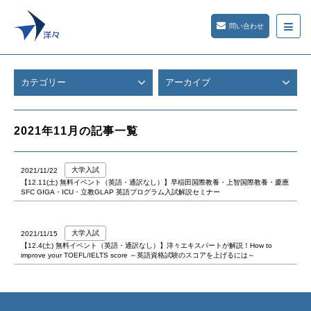
問い合わせ
カテゴリー
アーカイブ
2021年11月の記事一覧
大学入試
2021/11/22
【12.11(土) 無料イベント（英語・通訳なし）】早稲田国際教養・上智国際教養・慶應
SFC GIGA・ICU・立教GLAP 英語プログラム入試解説セミナー
大学入試
2021/11/15
【12.4(土) 無料イベント（英語・通訳なし）】洋々エキスパートが解説！How to
improve your TOEFL/IELTS score ～英語資格試験のスコアを上げるには～