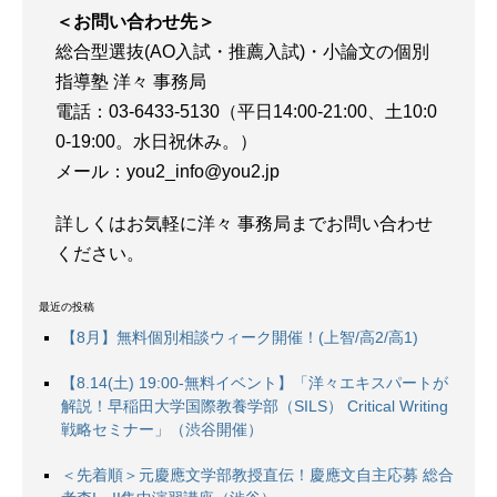
＜お問い合わせ先＞
総合型選抜(AO入試・推薦入試)・小論文の個別
指導塾 洋々 事務局
電話：03-6433-5130（平日14:00-21:00、土10:0
0-19:00。水日祝休み。）
メール：you2_info@you2.jp
詳しくはお気軽に洋々 事務局までお問い合わせ
ください。
最近の投稿
【8月】無料個別相談ウィーク開催！(上智/高2/高1)
【8.14(土) 19:00-無料イベント】「洋々エキスパートが
解説！早稲田大学国際教養学部（SILS） Critical Writing
戦略セミナー」（渋谷開催）
＜先着順＞元慶應文学部教授直伝！慶應文自主応募 総合