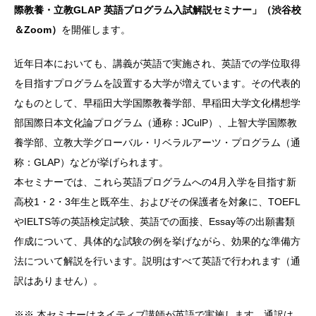
際教養・立教GLAP 英語プログラム入試解説セミナー」（渋谷校
＆Zoom）
を開催します。
近年日本においても、講義が英語で実施され、英語での学位取得
を目指すプログラムを設置する大学が増えています。その代表的
なものとして、早稲田大学国際教養学部、早稲田大学文化構想学
部国際日本文化論プログラム（通称：JCulP）、上智大学国際教
養学部、立教大学グローバル・リベラルアーツ・プログラム（通
称：GLAP）などが挙げられます。
本セミナーでは、これら英語プログラムへの4月入学を目指す新
高校1・2・3年生と既卒生、およびその保護者を対象に、TOEFL
やIELTS等の英語検定試験、英語での面接、Essay等の出願書類
作成について、具体的な試験の例を挙げながら、効果的な準備方
法について解説を行います。説明はすべて英語で行われます（通
訳はありません）。
※※ 本セミナーはネイティブ講師が英語で実施します。通訳は