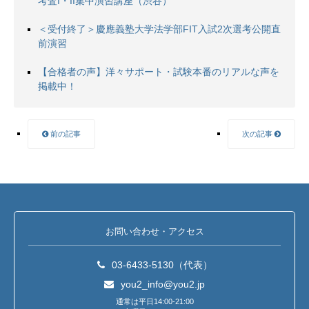
考査I・II集中演習講座（渋谷）
＜受付終了＞慶應義塾大学法学部FIT入試2次選考公開直
前演習
【合格者の声】洋々サポート・試験本番のリアルな声を
掲載中！
前の記事
次の記事
お問い合わせ・アクセス
03-6433-5130（代表）
you2_info@you2.jp
通常は平日14:00-21:00