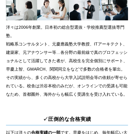
洋々は2006年創業。日本初の総合型選抜・学校推薦型選抜専門
塾。
戦略系コンサルタント、元慶應義塾大学教授、ITアーキテクト、
建築家、元アナウンサー等…各分野の最前線で真のプロフェッシ
ョナルとして活躍してきた者が、高校生を完全個別にサポート、
早慶上智、GMARCH、関関同立をなどで多数の合格者を輩出。
その実績から、多くの高校から大学入試説明会等の依頼が寄せら
れている。校舎は渋谷本校のみだが、オンラインでの受講も可能
なため、首都圏外、海外からも幅広く受講生を受け入れている。
✓圧倒的な合格実績
以下は洋々の
合格実績の一部
です。早慶をはじめ、毎年幅広い大