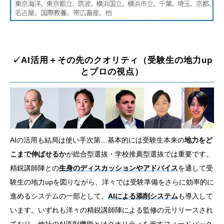
✓AI活用＋その先のクオリティ（受験生の地力up
とプロの視点）
AIの活用も結局は使い手次第…基本的には受験生本来の
地力をど
こまで伸ばせるか
が総合型選抜・学校推薦型選抜では重要です。
精鋭講師陣との
生身のディスカッションやアドバイス
を通して受
験生の地力upを図りながら、洋々では受験準備をさらに効率的に
進めるシステムの一部として、
AIによる添削システム
も導入して
います。いずれも洋々の精鋭講師陣による監修の元リリースされ
ており、他社のAI添削機能とはクオリティを画すフィードバック