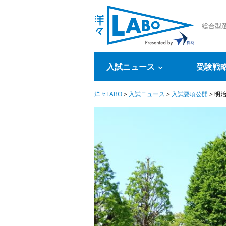
総合型
入試ニュース
受験戦
洋々LABO
>
入試ニュース
>
入試要項公開
>
明治