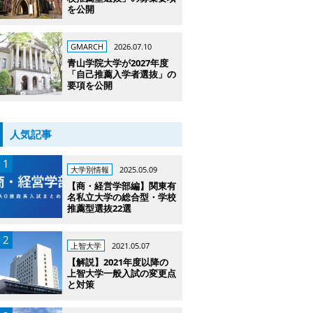
を公開
GMARCH
2026.07.10
青山学院大学が2027年度
「自己推薦入学者選抜」の
要項を公開
人気記事
大学別情報
2025.05.09
【商・経営学部編】関東有
名私立大学の総合型・学校
推薦型選抜22選
上智大学
2021.05.07
【解説】2021年度以降の
上智大学一般入試の変更点
と対策