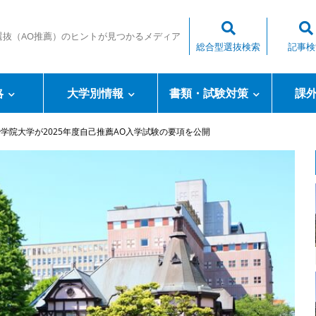
選抜（AO推薦）のヒントが見つかるメディア
総合型選抜検索
記事検
略
大学別情報
書類・試験対策
課
学院大学が2025年度自己推薦AO入学試験の要項を公開