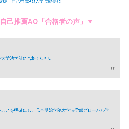
型選抜〕自己推薦AO入学試験要項
自己推薦AO「合格者の声」▼