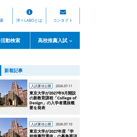
索
洋々LABOとは
コンタクト
外活動検索
高校推薦入試
新着記事
入試要項公開
2026.07.11
東京大学が2027年9月開設
の新教育課程「College of
Design」の入学者選抜概
要を発表
入試要項公開
2026.07.10
東京大学が2027年度「学
校推薦型選抜」の募集要項