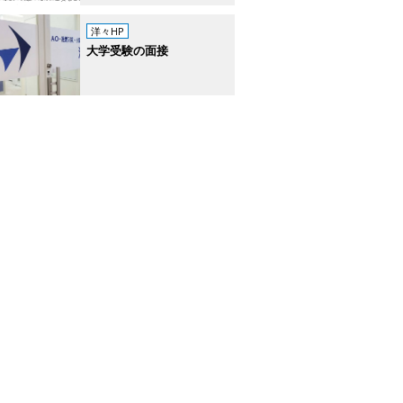
洋々HP
大学受験の面接