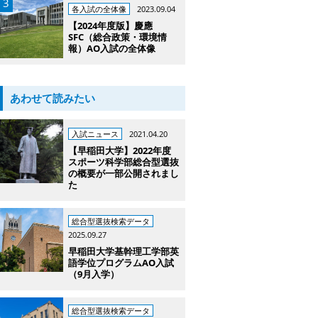
各入試の全体像
2023.09.04
【2024年度版】慶應
SFC（総合政策・環境情
報）AO入試の全体像
あわせて読みたい
入試ニュース
2021.04.20
【早稲田大学】2022年度
スポーツ科学部総合型選抜
の概要が一部公開されまし
た
総合型選抜検索データ
2025.09.27
早稲田大学基幹理工学部英
語学位プログラムAO入試
（9月入学）
総合型選抜検索データ