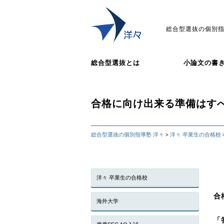
総合型選抜の個別指
総合型選抜とは
小論文の書
合格に向け出来る準備はす
総合型選抜の個別指導塾 洋々
洋々 卒業生の合格校
>
洋々 卒業生の合格校
合
海外大学
「