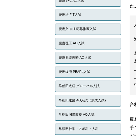
慶應SFC AO入試
た
慶應法 FIT入試
慶應文 自主応募推薦入試
慶應理工 AO入試
慶應看護医療 AO入試
慶應経済 PEARL入試
早稲田政経 グローバル入試
早稲田建築 AO入試（創成入試）
合
早稲田国際教養 AO入試
慶
手
早稲田社学・スポ科・人科
が