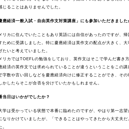
感じることはありませんでした。
慶應経済一般入試・自由英作文対策講座」にも参加いただきました
メリカに住んでいたこともあり英語には自信があったのですが、帰
すために受講しました。特に慶應経済は英作文の配点が大きく、大
げたいと考えていました。
メリカではTOEFLの勉強をしており、英作文はそこで学んだ書き方
應経済の英作文では求められていることが違うということをこの講
で字数や言い回しなどを慶應経済向けに修正することができ、その
しかしたらそこが合否を分けていたかもしれません。
番当日はいかがでしたか？
大学は受かっている状態で本番に臨めたのですが、やはり第一志望
になりかけていましたが、「できることはやってきたから大丈夫だ
た。