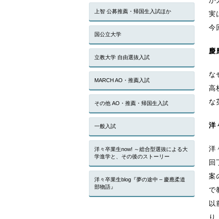
上智 公募推薦・帰国生入試ほか
実
今
国公立大学
慶
立教大学 自由選抜入試
な
MARCH AO・推薦入試
高
な
その他 AO・推薦・帰国生入試
洋
一般入試
洋
洋々卒業生now! ～総合型選抜による大
学進学と、その後のストーリー
回
案
洋々卒業生blog『夢の途中 – 慶應柔道
部物語』
で
以
り