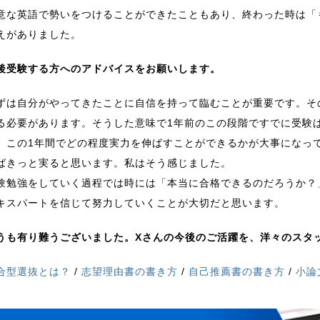
意な英語で勢いをつけることができたこともあり、終わった時は「
えがありました。
後受験する方へのアドバイスをお願いします。
ずは自分がやってきたことに自信を持って臨むことが重要です。そ
る必要があります。そうした意味で1年前のこの段階ですでに受験
。この1年間でどの程度実力を伸ばすことができるかが大事になっ
ばきっと実ると思います。私はそう感じました。
験勉強をしていく過程では時には「本当に合格できるのだろうか？
キスパートを信じて努力していくことが大切だと思います。
うも有り難うございました。Xさんの今後のご活躍を、洋々のスタ
合型選抜とは？
/
志望理由書の書き方
/
自己推薦書の書き方
/
小論