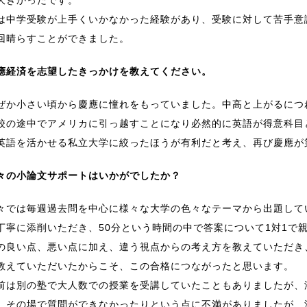
は中学受験が上手くいかなかった経験があり、受験に対して苦手意
回晴らすことができました。
應経済を志望したきっかけを教えてください。
ぜか小さい頃から慶應に憧れをもっていました。中高と上がるにつ
校の途中でアメリカに引っ越すことになり必然的に英語が得意科目
英語を活かせる私立大学に絞ったほうが有利だと考え、再び慶應が
々の小論文サポートはいかがでしたか？
々では毎週過去問を中心に様々な大学の色々なテーマから出題して
丁寧に添削いただき、50分という時間の中で答案について1対1で
の良い点、悪い点に加え、違う視点からの考え方を教えていただき
教えていただいたからこそ、この合格につながったと思います。
前は別の塾で大人数での授業を受講していたこともありましたが、
、その場で質問ができなかったりという点に不満がありましたが、