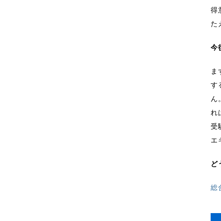
得
た
今
ま
す
ん
れ
受
エ
ど
総