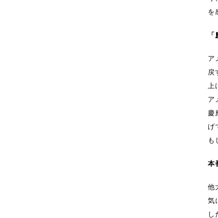
を
「
ア
戻
上
ア
慶
げ
も
本
他
気
し