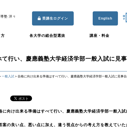
導塾 洋々
受講生ログイン
English
き方
各大学の総合型選抜
講座・料金
べて行い、慶應義塾大学経済学部一般入試に見事
一般入試
合格に向け出来る準備はすべて行い、慶應義塾大学経済学部一般入試に見事合
>
>
格に向け出来る準備はすべて行い、慶應義塾大学経済学部一般入試
答案の良い点、悪い点に加え、違う視点からの考え方を教えていた