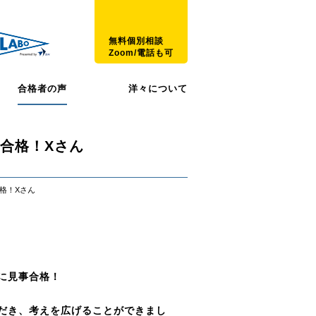
無料個別相談
Zoom/電話も可
合格者の声
洋々について
合格！Xさん
格！Xさん
に見事合格！
だき、考えを広げることができまし