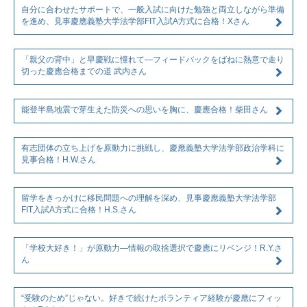
自分に合わせたサポートで、一般入試に向けた勉強と両立しながら準備
を進め、見事慶應義塾大学法学部FIT入試A方式に合格！Xさん
「親父の背中」と早慶戦に憧れて―フィードバックをばねに熱意で走り
切った慶應合格までの道 武内さん
能登半島地震で芽生えた防災への思いを胸に、慶應合格！柴田さん
有志団体の立ち上げを原動力に挑戦し、慶應義塾大学法学部政治学科に
見事合格！H.W.さん
留学をきっかけに移民問題への理解を深め、見事慶應義塾大学法学部
FIT入試A方式に合格！H.S.さん
「学校大好き！」が原動力―情報の取捨選択で慶應にリベンジ！R.Y.さ
ん
“受験のため”じゃない。好きで続けたボランティア経験が慶應にフィッ