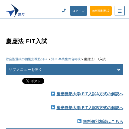
ログイン
無料個別相談
慶應法 FIT入試
総合型選抜の個別指導塾 洋々
洋々 卒業生の合格校
慶應法 FIT入試
>
>
サブメニューを開く
慶應義塾大学 FIT入試A方式の解説へ
慶應義塾大学 FIT入試B方式の解説へ
無料個別相談はこちら