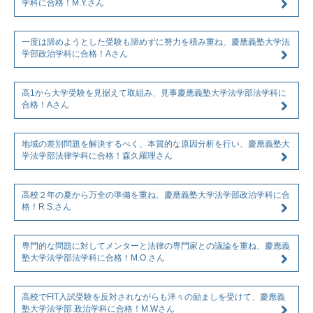
学科に合格！M.Y.さん
一度は諦めようとした受験も諦めずに努力を積み重ね、慶應義塾大学法
学部政治学科に合格！Aさん
高1から大学受験を見据えて取組み、見事慶應義塾大学法学部法学科に
合格！Aさん
地域の差別問題を解決するべく、本質的な原因分析を行い、慶應義塾大
学法学部法律学科に合格！森久羅理さん
高校２年の夏から万全の準備を重ね、慶應義塾大学法学部政治学科に合
格！R.S.さん
専門的な問題に対してメンターと法律の専門家との議論を重ね、慶應義
塾大学法学部法学科に合格！M.O.さん
高校でFIT入試受験を反対されながらも洋々の励ましを受けて、慶應義
塾大学法学部 政治学科に合格！M.Wさん