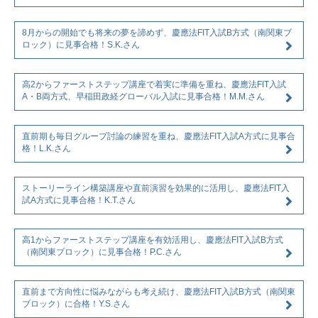
8月からの開始でも将来の夢を諦めず、慶應法FIT入試B方式（南関東ブ
ロック）に見事合格！S.K.さん
高2からファーストステップ講座で着実に準備を重ね、慶應法FIT入試
A・B両方式、早稲田政経グローバル入試に見事合格！M.M.さん
直前期も毎日グループ討論の練習を重ね、慶應法FIT入試A方式に見事合
格！L.K.さん
ストーリーライン構築講座や直前演習を効果的に活用し、慶應法FIT入
試A方式に見事合格！K.T.さん
高1からファーストステップ講座を有効活用し、慶應法FIT入試B方式
（南関東ブロック）に見事合格！P.C.さん
直前まで方向性に悩みながらも考え続け、慶應法FIT入試B方式（南関東
ブロック）に合格！Y.S.さん