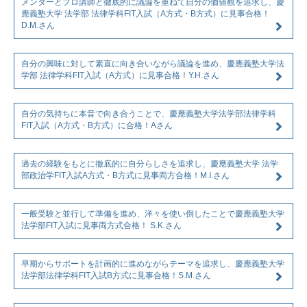
メンターとプロ講師と徹底的に議論を重ねて自分の価値観を追求し、慶
應義塾大学 法学部 法律学科FIT入試（A方式・B方式）に見事合格！
D.M.さん
自分の興味に対して素直に向き合いながら議論を進め、慶應義塾大学法
学部 法律学科FIT入試（A方式）に見事合格！Y.H.さん
自分の気持ちに本音で向き合うことで、慶應義塾大学法学部法律学科
FIT入試（A方式・B方式）に合格！Aさん
過去の経験をもとに徹底的に自分らしさを追求し、慶應義塾大学 法学
部政治学FIT入試A方式・B方式に見事両方合格！M.I.さん
一般受験と並行して準備を進め、洋々を使い倒したことで慶應義塾大学
法学部FIT入試に見事両方式合格！ S.K.さん
早期からサポートを計画的に進めながらテーマを追求し、慶應義塾大学
法学部法律学科FIT入試B方式に見事合格！S.M.さん