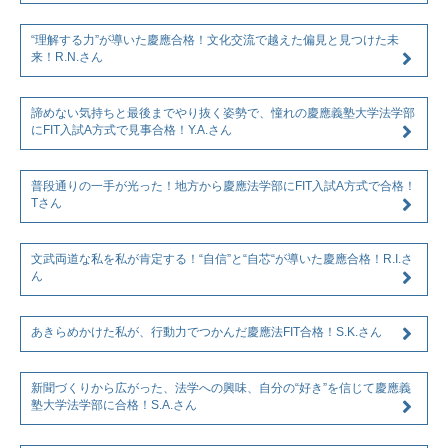
“理解する力”が導いた慶應合格！文化交流で越えた偏見と見つけた未
来！R.N.さん
諦めない気持ちと最後までやり抜く姿勢で、憧れの慶應義塾大学法学部
にFIT入試A方式で見事合格！Y.A.さん
普段通りの一手が光った！地方から慶應法学部にFIT入試A方式で合格！
Tさん
文武両道な私を私が肯定する！“自信”と“自芯“が導いた慶應合格！R.I.さ
ん
あきらめかけた私が、行動力でつかんだ慶應法FIT合格！S.K.さん
新聞づくりから広がった、法学への興味、自分の“好き”を信じて慶應義
塾大学法学部に合格！S.A.さん