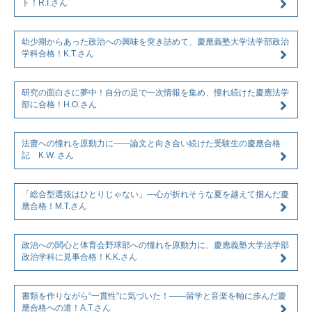
ト！R.I.さん
幼少期からあった政治への興味を突き詰めて、慶應義塾大学法学部政治
学科合格！K.T.さん
研究の面白さに夢中！自分の足で一次情報を集め、憧れ続けた慶應法学
部に合格！H.O.さん
法曹への憧れを原動力に――論文と向き合い続けた受験生の慶應合格
記 K.W. さん
「総合型選抜はひとりじゃない」―心が折れそうな夏を越えて掴んだ慶
應合格！M.T.さん
政治への関心と体育会野球部への憧れを原動力に、慶應義塾大学法学部
政治学科に見事合格！K.K.さん
書類を作りながら“一貫性”に気づいた！――留学と音楽を軸に歩んだ慶
應合格への道！A.T.さん