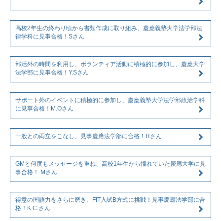
高校2年生の終わり頃から書類作成に取り組み、慶應義塾大学法学部法
律学科に見事合格！Sさん
部活外の時間を利用し、ボランティア活動に積極的に参加し、慶應大学
法学部に見事合格！Y.Sさん
サポート外のイベントに積極的に参加し、慶應義塾大学法学部政治学科
に見事合格！M.Oさん
一般との両立をこなし、見事慶應法学部に合格！Rさん
GMと何度もメッセージを重ね、高校1年生から憧れていた慶應大学に見
事合格！ Mさん
得意の国語力をさらに磨き、FIT入試B方式に挑戦！見事慶應法学部に合
格！K.C.さん