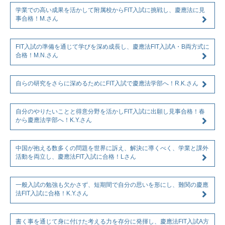
学業での高い成果を活かして附属校からFIT入試に挑戦し、慶應法に見
事合格！M.さん
FIT入試の準備を通じて学びを深め成長し、慶應法FIT入試A・B両方式に
合格！M.N.さん
自らの研究をさらに深めるためにFIT入試で慶應法学部へ！R.K.さん
自分のやりたいことと得意分野を活かしFIT入試に出願し見事合格！春
から慶應法学部へ！K.Y.さん
中国が抱える数多くの問題を世界に訴え、解決に導くべく、学業と課外
活動を両立し、慶應法FIT入試に合格！Lさん
一般入試の勉強も欠かさず、短期間で自分の思いを形にし、難関の慶應
法FIT入試に合格！K.Y.さん
書く事を通じて身に付けた考える力を存分に発揮し、慶應法FIT入試A方