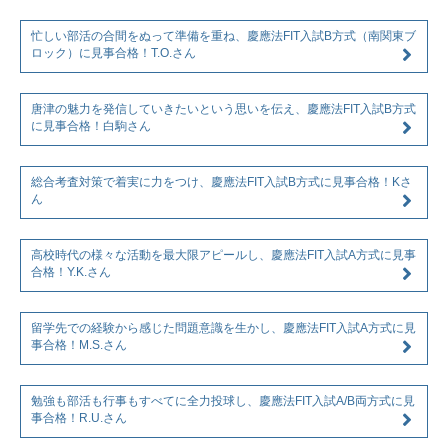
忙しい部活の合間をぬって準備を重ね、慶應法FIT入試B方式（南関東ブ
ロック）に見事合格！T.O.さん
唐津の魅力を発信していきたいという思いを伝え、慶應法FIT入試B方式
に見事合格！白駒さん
総合考査対策で着実に力をつけ、慶應法FIT入試B方式に見事合格！Kさ
ん
高校時代の様々な活動を最大限アピールし、慶應法FIT入試A方式に見事
合格！Y.K.さん
留学先での経験から感じた問題意識を生かし、慶應法FIT入試A方式に見
事合格！M.S.さん
勉強も部活も行事もすべてに全力投球し、慶應法FIT入試A/B両方式に見
事合格！R.U.さん