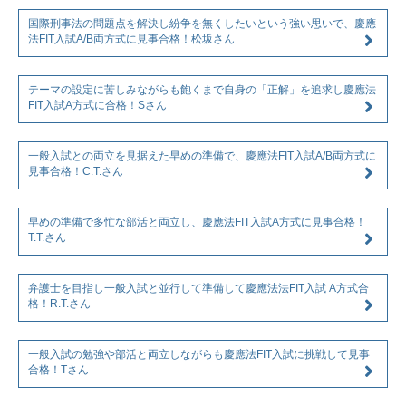
国際刑事法の問題点を解決し紛争を無くしたいという強い思いで、慶應
法FIT入試A/B両方式に見事合格！松坂さん
テーマの設定に苦しみながらも飽くまで自身の「正解」を追求し慶應法
FIT入試A方式に合格！Sさん
一般入試との両立を見据えた早めの準備で、慶應法FIT入試A/B両方式に
見事合格！C.T.さん
早めの準備で多忙な部活と両立し、慶應法FIT入試A方式に見事合格！
T.T.さん
弁護士を目指し一般入試と並行して準備して慶應法法FIT入試 A方式合
格！R.T.さん
一般入試の勉強や部活と両立しながらも慶應法FIT入試に挑戦して見事
合格！Tさん