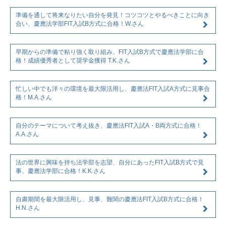
準備を通して将来なりたい自分を発見！コツコツとやるべきことに向き
合い、慶應法学部FIT入試B方式に合格！W.さん
早期からの準備で粘り強く取り組み、FIT入試B方式で慶應法学部に合
格！成績優秀者として奨学金獲得 T.K.さん
忙しい中でも洋々の環境を最大限活用し、慶應法FIT入試A方式に見事合
格！M.A.さん
自分のテーマについて考え抜き、慶應法FIT入試A・B両方式に合格！
A.A.さん
法の世界に興味を持ち法学部を志望、自分にあったFIT入試B方式で見
事、慶應法学部に合格！K.K.さん
自粛期間を最大限活用し、見事、難関の慶應法FIT入試B方式に合格！
H.N.さん