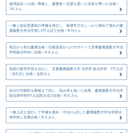
福澤諭吉への深い尊敬と、慶應第一志望を貫いた決意が導いた合格！
Y.K.さん
一般と総合型選抜の準備を両立し、基礎学力をしっかり固めて憧れの慶
應義塾大学法学部にFIT入試で合格！R.Hさん
地元から初の慶應合格！出願直前からのサポートで見事慶應義塾大学法
学部政治学科に合格！K.A.さん
高校の探究学習を活かし、見事慶應義塾大学 法学部 政治学科 FIT入試
（B方式）合格！吉田さん
自分の可能性を最後まで信じ、悩み考え抜いた結果、慶應義塾大学法学
部法律学科FIT入試両方式の合格！R.K.さん
一般入試と並行して準備を進め、中3から志した慶應義塾大学法学部法
律学科に見事合格！N.S.さん