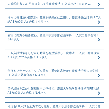
志望理由書を30回書き直して見事慶應法FIT入試合格！N.S.さん
洋々に毎日通い授業外も教室を効果的に活用し、慶應法 政治学科 FIT入
試AB方式ダブル合格！小熊さん
着実に努力を積み重ね、慶應大学法学部政治学科FIT入試に見事合格！
S.M.さん
一般入試対策をしながら時間を有効活用し、慶應法FIT入試・総合政策
AO入試 ダブル合格！H.S.さん
何度もブラッシュアップを重ね、通信制高校から慶應法学部法律学科
FIT入試に見事合格！K.O.さん
留学経験を活かし短期集中の準備で、慶應大学法学部法律学科FIT入試
AB方式ダブル合格！N.H.さん
部活もFIT入試も全力で取り組み、慶應大学法学部政治学科FIT入試に見