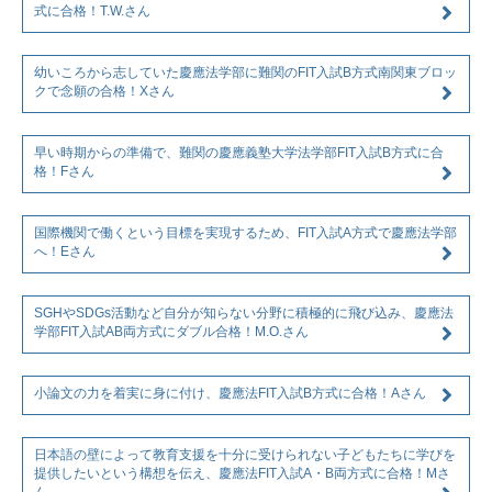
式に合格！T.W.さん
幼いころから志していた慶應法学部に難関のFIT入試B方式南関東ブロッ
クで念願の合格！Xさん
早い時期からの準備で、難関の慶應義塾大学法学部FIT入試B方式に合
格！Fさん
国際機関で働くという目標を実現するため、FIT入試A方式で慶應法学部
へ！Eさん
SGHやSDGs活動など自分が知らない分野に積極的に飛び込み、慶應法
学部FIT入試AB両方式にダブル合格！M.O.さん
小論文の力を着実に身に付け、慶應法FIT入試B方式に合格！Aさん
日本語の壁によって教育支援を十分に受けられない子どもたちに学びを
提供したいという構想を伝え、慶應法FIT入試A・B両方式に合格！Mさ