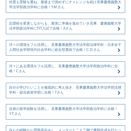
何度も受験を重ね、最後まで諦めずにチャレンジを続け見事慶應義塾大
学法学部政治学科に合格！Y.M.さん
志望校を変更しながらも、着実に準備を進めていき見事、慶應義塾大学
法学部政治学科にFIT入試で合格！Aさん
洋々の環境をフル活用し、見事慶應義塾大学法学部法律学科・日本女子
人間社会学部現代社会学科に総合型選抜で合格！C.O.さん
洋々にある環境をフル活用し、見事慶應義塾大学法学部政治学科に合
格！Cさん
自分が学びたいことを徹底的に考え抜き、見事慶應義塾大学法学部法律
学科・総合政策学部に合格！Tさん
自身の留学経験を活用し、見事慶應義塾大学法学部政治学科に合格！
Y.T.さん
自らの経験から問題提起をし、メンターと二人三脚で書類作成を行なっ