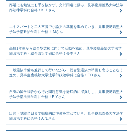
部活にも勉強にも手を抜かず、文武両道に励み、見事慶應義塾大学法学
部法律学科に合格！K.H.さん
エキスパートと二人三脚で小論文の準備を進めていき、見事慶應義塾大
学法学部政治学科に合格！ Mさん
高校1年生から総合型選抜に向けて活動を始め、見事慶應義塾大学法学
部政治学科・総合政策学部に合格！長本さん
一般選抜準備も並行して行いながら、総合型選抜の準備も怠ることなく
進め、見事慶應義塾大学法学部政治学科に合格！F.O.さん
自身の留学経験から得た問題意識を徹底的に深掘りし、見事慶應義塾大
学法学部法律学科に合格！R.Y.さん
出願・試験当日まで徹底的に準備を重ねていき、見事慶應義塾大学法学
部政治学科に合格！A.N.さん