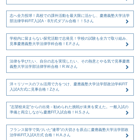
志へ全力投球！高校での課外活動を最大限に活かし、慶應義塾大学法学
部法律学科FIT入試A・B方式ダブル合格！！Sさん
学校内に留まらない探究活動で志発見！学校の試験も全力で取り組み、
見事慶應義塾大学法律学科合格！E.F.さん
法律を学びたい、自分の志を実現したい、その熱意とやる気で見事慶應
義塾大学法学部法律学科合格！R.W.さん
洋々リソースのフル活用で力をつけ、慶應義塾大学法学部政治学科FIT
入試A方式に見事合格！Zさん
”志望校未定”からの出発－勧められた挑戦が未来を変えた。一般入試の
準備と両立しながら慶應FIT入試合格！H.S.さん
フランス留学で気づいた“連帯”の大切さを原点に慶應義塾大学法学部政
治学科FIT入試A方式 合格！H.A.さん