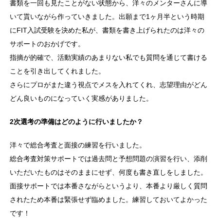
書類を一回も見たことがない状態から、洋々のメンターさんに導
いて貰いながら作っていきました。出願まで1ヶ月半という時期
にFIT入試受験を決めた私が、書類を書き上げられたのは洋々の
サポートのおかげです。
指摘が的確で、活動実績のあまりない私でも質問を通じて書ける
ことを引き出してくれました。
さらにプロがまた違う視点でメスを入れてくれ、志望理由がどん
どん良いものになっていく実感がありました。
2次選考の準備はどのように行いましたか？
洋々で総合考査と面接の練習を行いました。
総合考査対策サポートでは過去問と予想問題の演習を行い、添削
いただいたものはそのままにせず、何度も書き直しをしました。
面接サポートでは本番さながらというより、本番より厳しく質問
されたため本番は緊張せず臨めました。練習しておいてよかった
です！