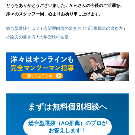
どうもありがとうございました。A.H.さんの今後のご活躍を、
洋々のスタッフ一同、心よりお祈り申し上げます。
総合型選抜とは？
/
志望理由書の書き方
/
自己推薦書の書き方
/
小論文の書き方
/
大学受験の面接
まずは無料個別相談へ
総合型選抜（AO推薦）のプロが
お答えします！