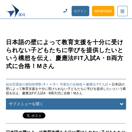
ログイン
無料個別相談
日本語の壁によって教育支援を十分に受け
られない子どもたちに学びを提供したいと
いう構想を伝え、慶應法FIT入試A・B両方
式に合格！Mさん
総合型選抜の個別指導塾 洋々
洋々 卒業生の合格校
慶應法 FIT入試
日本語の
>
>
>
壁によって教育支援を十分に受けられない子どもたちに学びを提供したいという構
想を伝え、慶應法FIT入試A・B両方式に合格！Mさん
サブメニューを開く