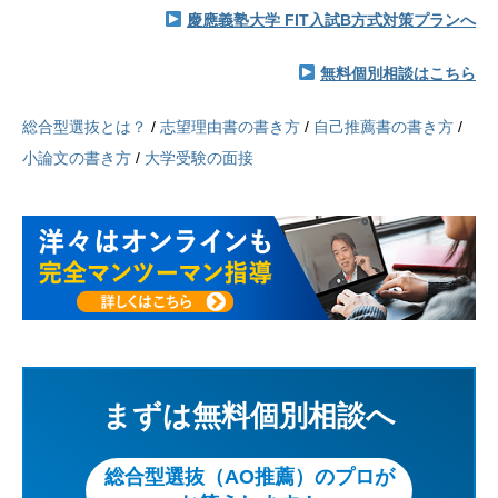
慶應義塾大学 FIT入試B方式対策プランへ
無料個別相談はこちら
総合型選抜とは？
/
志望理由書の書き方
/
自己推薦書の書き方
/
小論文の書き方
/
大学受験の面接
まずは無料個別相談へ
総合型選抜（AO推薦）のプロが