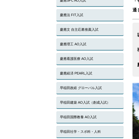
慶應SFC AO入試
「
通
慶應法 FIT入試
慶應文 自主応募推薦入試
慶應理工 AO入試
慶應看護医療 AO入試
慶應経済 PEARL入試
早稲田政経 グローバル入試
早稲田建築 AO入試（創成入試）
早稲田国際教養 AO入試
早稲田社学・スポ科・人科