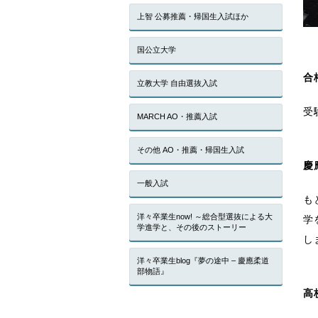
上智 公募推薦・帰国生入試ほか
国公立大学
合
立教大学 自由選抜入試
受
MARCH AO・推薦入試
その他 AO・推薦・帰国生入試
慶
一般入試
も
洋々卒業生now! ～総合型選抜による大
学
学進学と、その後のストーリー
し
洋々卒業生blog『夢の途中 – 慶應柔道
部物語』
高