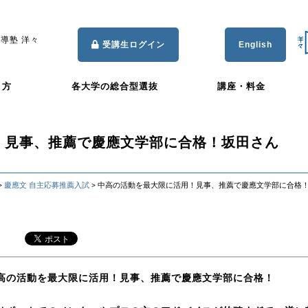
導塾 洋々
受講生ログイン
English
き方
各大学の総合型選抜
講座・料金
！見事、推薦で慶應文学部に合格！坂田さん
慶應文 自主応募推薦入試
中高の活動を最大限に活用！見事、推薦で慶應文学部に合格
>
>
高の活動を最大限に活用！見事、推薦で慶應文学部に合格！