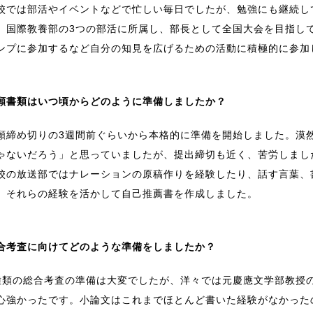
校では部活やイベントなどで忙しい毎日でしたが、勉強にも継続し
、国際教養部の3つの部活に所属し、部長として全国大会を目指して
ンプに参加するなど自分の知見を広げるための活動に積極的に参加
願書類はいつ頃からどのように準備しましたか？
願締め切りの3週間前ぐらいから本格的に準備を開始しました。漠
ゃないだろう」と思っていましたが、提出締切も近く、苦労しまし
校の放送部ではナレーションの原稿作りを経験したり、話す言葉、
、それらの経験を活かして自己推薦書を作成しました。
合考査に向けてどのような準備をしましたか？
種類の総合考査の準備は大変でしたが、洋々では元慶應文学部教授
心強かったです。小論文はこれまでほとんど書いた経験がなかった