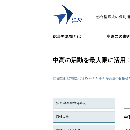
総合型選抜の個別指
総合型選抜とは
小論文の書
中高の活動を最大限に活用
総合型選抜の個別指導塾 洋々
洋々 卒業生の合格校
>
洋々 卒業生の合格校
海外大学
中