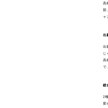
高
部
ャ
出
出
じ
高
で
総
2
変