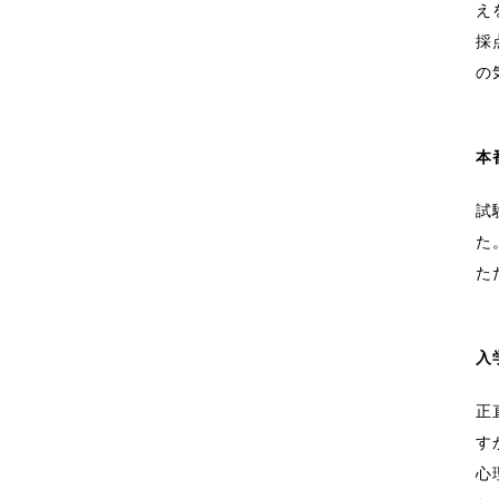
え
採
の
本
試
た
た
入
正
す
心