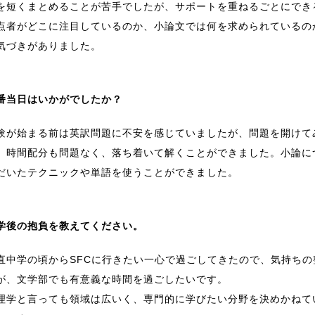
を短くまとめることが苦手でしたが、サポートを重ねるごとにでき
点者がどこに注目しているのか、小論文では何を求められているの
気づきがありました。
番当日はいかがでしたか？
験が始まる前は英訳問題に不安を感じていましたが、問題を開けて
。時間配分も問題なく、落ち着いて解くことができました。小論に
だいたテクニックや単語を使うことができました。
学後の抱負を教えてください。
直中学の頃からSFCに行きたい一心で過ごしてきたので、気持ち
が、文学部でも有意義な時間を過ごしたいです。
理学と言っても領域は広いく、専門的に学びたい分野を決めかねて