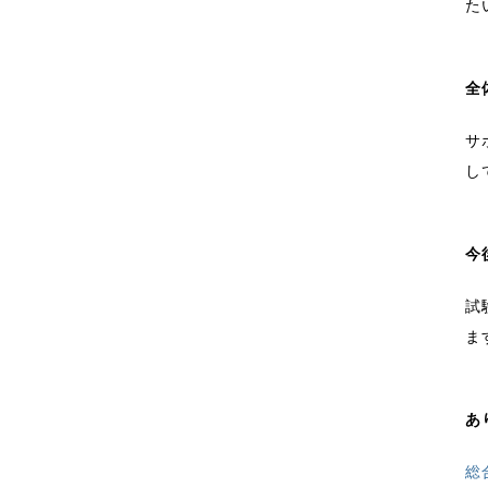
た
全
サ
し
今
試
ま
あ
総