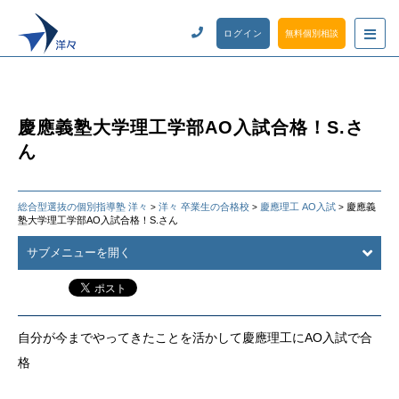
ログイン
無料個別相談
慶應義塾大学理工学部AO入試合格！S.さ
ん
総合型選抜の個別指導塾 洋々
洋々 卒業生の合格校
慶應理工 AO入試
慶應義
>
>
>
塾大学理工学部AO入試合格！S.さん
サブメニューを開く
自分が今までやってきたことを活かして慶應理工にAO入試で合
格