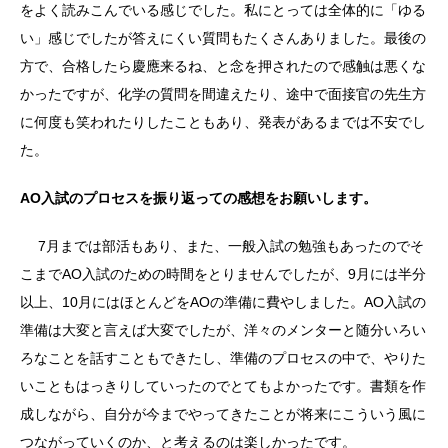
をよく読みこんでいる感じでした。私にとっては全体的に「ゆる
い」感じでしたが答えにくい質問もたくさんありました。最後の
方で、合格したら慶應来るね、と念を押されたので感触は悪くな
かったですが、化学の質問を間違えたり、途中で面接官の先生方
に何度も笑われたりしたこともあり、発表があるまでは不安でし
た。
AO入試のプロセスを振り返っての感想をお願いします。
7月までは部活もあり、また、一般入試の勉強もあったのでそ
こまでAO入試のための時間をとりませんでしたが、9月には半分
以上、10月にはほとんどをAOの準備に費やしました。AO入試の
準備は大変と言えば大変でしたが、洋々のメンターと随分いろい
ろなことを話すこともできたし、準備のプロセスの中で、やりた
いこともはっきりしていったのでとてもよかったです。書類を作
成しながら、自分が今までやってきたことが将来にこういう風に
つながっていくのか、と考えるのは楽しかったです。