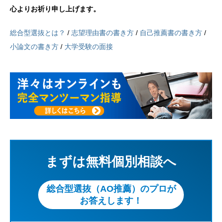
心よりお祈り申し上げます。
総合型選抜とは？
/
志望理由書の書き方
/
自己推薦書の書き方
/
小論文の書き方
/
大学受験の面接
まずは無料個別相談へ
総合型選抜（AO推薦）のプロが
お答えします！