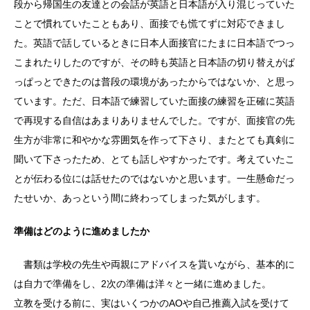
段から帰国生の友達との会話が英語と日本語が入り混じっていた
ことで慣れていたこともあり、面接でも慌てずに対応できまし
た。英語で話しているときに日本人面接官にたまに日本語でつっ
こまれたりしたのですが、その時も英語と日本語の切り替えがぱ
っぱっとできたのは普段の環境があったからではないか、と思っ
ています。ただ、日本語で練習していた面接の練習を正確に英語
で再現する自信はあまりありませんでした。ですが、面接官の先
生方が非常に和やかな雰囲気を作って下さり、またとても真剣に
聞いて下さったため、とても話しやすかったです。考えていたこ
とが伝わる位には話せたのではないかと思います。一生懸命だっ
たせいか、あっという間に終わってしまった気がします。
準備はどのように進めましたか
書類は学校の先生や両親にアドバイスを貰いながら、基本的に
は自力で準備をし、2次の準備は洋々と一緒に進めました。
立教を受ける前に、実はいくつかのAOや自己推薦入試を受けて