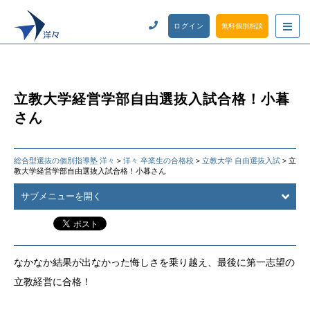
ログイン
無料個別相談
立教大学経営学部自由選抜入試合格！小暮
さん
総合型選抜の個別指導塾 洋々
洋々 卒業生の合格校
立教大学 自由選抜入試
立
>
>
>
教大学経営学部自由選抜入試合格！小暮さん
サブメニューを開く
なかなか結果が出なかった悔しさを乗り越え、最後に第一志望の
立教経営に合格！