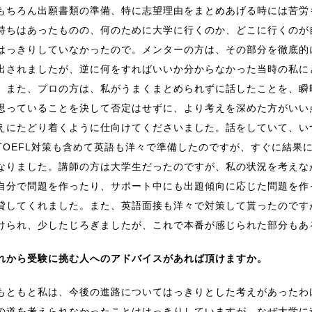
ちろん出願書類の準備、特に志望理由をまとめあげる時には苦労
持ちはあったものの、何のために大学に行くのか、どこに行くのが
はっきりしていなかったので。メンターの方は、その部分を徹底的
出されましたが、逆に何をすればいいか分からなかった当時の私に
。また、プロの方は、私がうまくまとめられずに話したことを、瞬
思っていることを決して否定はせずに、より考えを深めた方がいい
えにたどり着くように仕向けてくださいました。話をしていて、い
OEFL対策も含めて英語も洋々で準備したのですが、すぐに結果
なりました。講師の方は大学生だったのですが、私の状況を考えな
自分で問題を作ったり、サポート中にも出題傾向に応じた問題を作
貸してくれました。また、英語面接も洋々で対策して貰ったのです
けられ、少したじろぎましたが、これで本番が感じられた部分もあ
れから受験に挑む人へのアドバイスがあれば頂けますか。
ともと私は、今後の進路についてはっきりとした考えがあったわ
の道を考えられなかったことははっきりしていますが、なぜ大学に