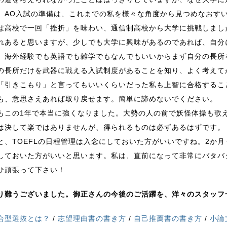
。AO入試の準備は、これまでの私を様々な角度から見つめなおす
は高校で一回「挫折」を味わい、通信制高校から大学に挑戦しまし
れあると思いますが、少しでも大学に興味があるのであれば、自分
。海外経験でも英語でも雑学でもなんでもいいからまず自分の長所
の長所だけを武器に戦える入試制度があることを知り、よく考えて
「引きこもり」と言ってもいいくらいだった私も上智に合格するこ
も、意思さえあれば取り戻せます。簡単に諦めないでください。
もこの1年で本当に強くなりました。大勢の人の前で妖怪体操も歌
は決して楽ではありませんが、得られるものは必ずあるはずです。
と、TOEFLの日程管理は入念にしておいた方がいいですね。2か
しておいた方がいいと思います。私は、直前になって非常にバタバ
ひ頑張って下さい！
り難うございました。御正さんの今後のご活躍を、洋々のスタッフ
合型選抜とは？
/
志望理由書の書き方
/
自己推薦書の書き方
/
小論