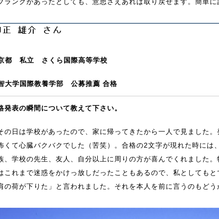
ブランクがあったとしても、意思さえあれば取り戻せます。簡単に
京都 私立 さくら国際高等学校
智大学国際教養学部 公募推薦 合格
格発表の瞬間について教えて下さい。
の日は学校があったので、家に帰ってきたから一人で見ました。
怖くて心臓バクバクでした（苦笑）。合格の2文字が現れた時には
族、学校の先生、友人、自分以上に周りの方が喜んでくれました。
はこれまで迷惑をかけっ放しだったこともあるので、私としてもと
肩の荷が下りた」と言われました。それを本人を前に言うのもどう