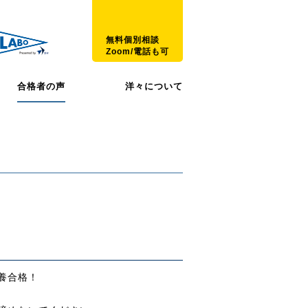
無料個別相談
Zoom/電話も可
合格者の声
洋々について
養合格！