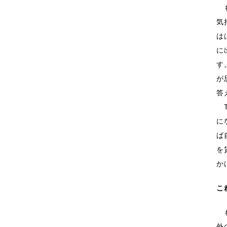
も
気
は
に
す
が
答
T
に
ば
を
か
こ
も
外