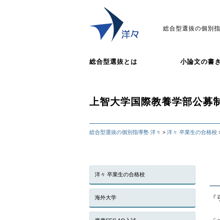
総合型選抜の個別指
総合型選抜とは
小論文の書
上智大学国際教養学部公募
総合型選抜の個別指導塾 洋々
洋々 卒業生の合格校
>
洋々 卒業生の合格校
『
海外大学