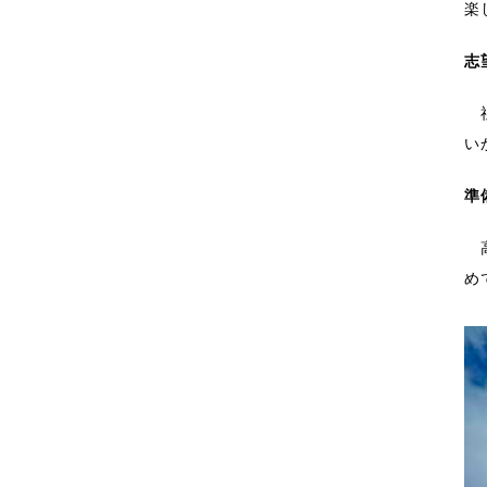
楽
志
祖
い
準
高
め