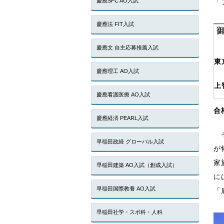
慶應SFC AO入試
「
慶應法 FIT入試
慶應文 自主応募推薦入試
東
慶應理工 AO入試
上
慶應看護医療 AO入試
合
慶應経済 PEARL入試
そ
早稲田政経 グローバル入試
が
家
早稲田建築 AO入試（創成入試）
に
早稲田国際教養 AO入試
「
早稲田社学・スポ科・人科