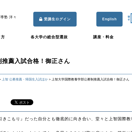
導塾 洋々
受講生ログイン
English
き方
各大学の総合型選抜
講座・料金
制推薦入試合格！御正さん
上智 公募推薦・帰国生入試ほか
上智大学国際教養学部公募制推薦入試合格！御正さん
>
>
引きこもり』だった自分とも徹底的に向き合い、堂々と上智国際教