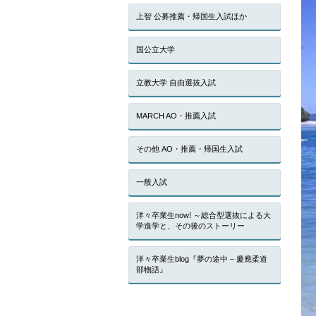
上智 公募推薦・帰国生入試ほか
国公立大学
立教大学 自由選抜入試
MARCH AO・推薦入試
その他 AO・推薦・帰国生入試
一般入試
洋々卒業生now! ～総合型選抜による大
学進学と、その後のストーリー
洋々卒業生blog『夢の途中 – 慶應柔道
部物語』