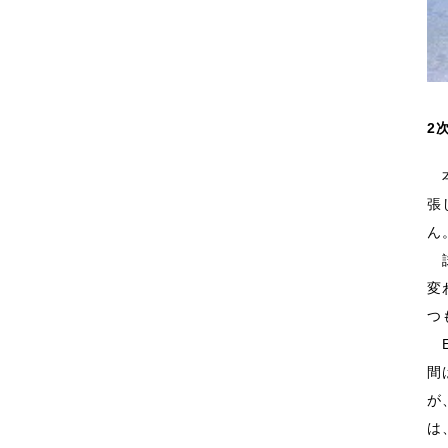
2
本
張
ん
試
変
つ
E
間
が
は