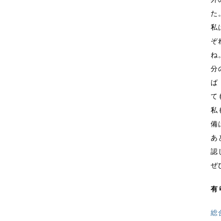
た
私
ぞ
ね
分
ば
て
私
備
あ
認
ぜ
有
総